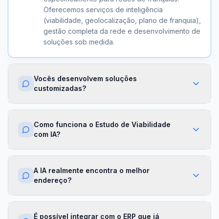
Oferecemos serviços de inteligência
(viabilidade, geolocalização, plano de franquia),
gestão completa da rede e desenvolvimento de
soluções sob medida.
Vocês desenvolvem soluções
customizadas?
Sim. Além dos módulos prontos, criamos
integrações com ERPs, dashboards exclusivos,
Como funciona o Estudo de Viabilidade
algoritmos proprietários e APIs sob demanda.
com IA?
Cada projeto é desenhado para a realidade da
sua franqueadora.
Nossa IA cruza dados de mercado,
concorrência, perfil demográfico e projeções
A IA realmente encontra o melhor
financeiras para gerar um score de viabilidade
endereço?
por região. Você recebe um relatório completo
com recomendações em minutos.
Sim. O módulo de Geolocalização cruza fluxo
de pessoas, concorrência, renda da região e
É possível integrar com o ERP que já