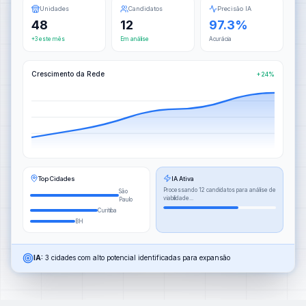
Unidades
Candidatos
Precisão IA
48
12
97.3%
+3 este mês
Em análise
Acurácia
Crescimento da Rede
+24%
Top Cidades
IA Ativa
Processando 12 candidatos para análise de
São
viabilidade...
Paulo
Curitiba
BH
IA:
3 cidades com alto potencial identificadas para expansão