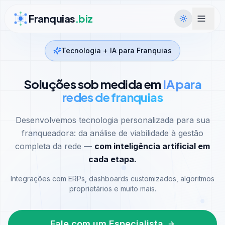
Ir para conteúdo
Franquias
.biz
Tecnologia + IA para Franquias
Soluções sob medida em
IA para
redes de franquias
Desenvolvemos tecnologia personalizada para sua
franqueadora: da análise de viabilidade à gestão
completa da rede —
com inteligência artificial em
cada etapa.
Integrações com ERPs, dashboards customizados, algoritmos
proprietários e muito mais.
Fale com um Especialista