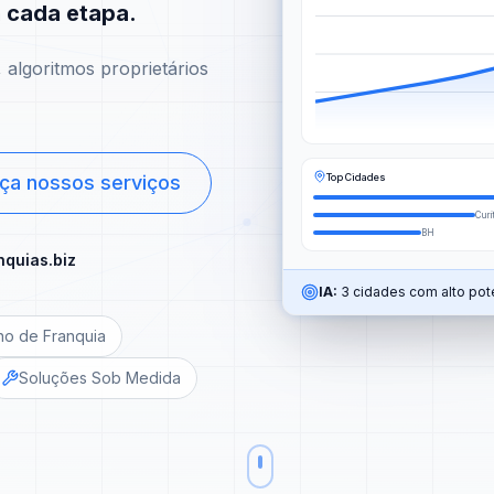
m cada etapa.
algoritmos proprietários
Top Cidades
ça nossos serviços
Curi
BH
nquias.biz
IA:
3 cidades com alto pote
no de Franquia
Soluções Sob Medida