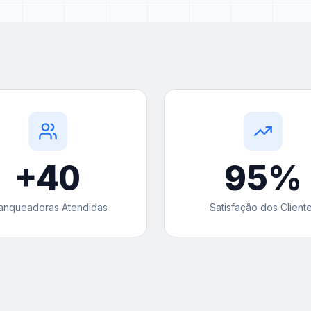
+
40
95
%
anqueadoras Atendidas
Satisfação dos Client