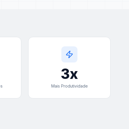
3
x
es
Mais Produtividade