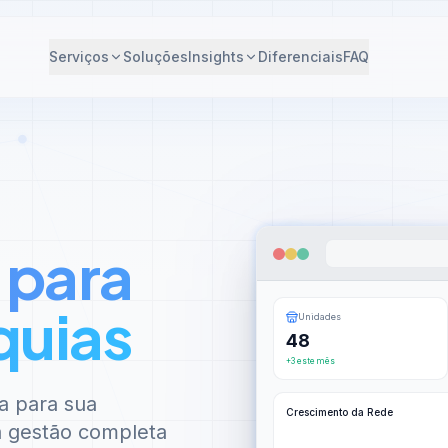
Serviços
Soluções
Insights
Diferenciais
FAQ
 para
quias
Unidades
48
+3 este mês
a para sua
Crescimento da Rede
 à gestão completa