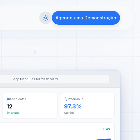
Agende uma Demonstração
app.franquias.biz/dashboard
Candidatos
Precisão IA
12
97.3%
Em análise
Acurácia
+24%