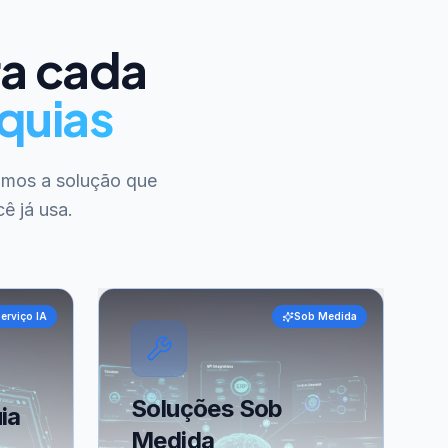
ra cada
quias
amos a solução que
ê já usa.
erviço IA
Sob Medida
Soluções Sob
ia
Medida