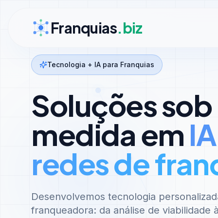
Ir para conteúdo
Franquias
.biz
Tecnologia + IA para Franquias
Soluções sob
medida em
IA
redes de fran
Desenvolvemos tecnologia personalizad
franqueadora: da análise de viabilidade