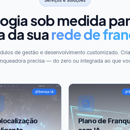
Serviços e Soluções
ogia sob medida pa
a da sua
rede de fran
ódulos de gestão e desenvolvimento customizado. Cri
anqueadora precisa — do zero ou integrada ao que voc
Serviço IA
S
localização
Plano de Franqu