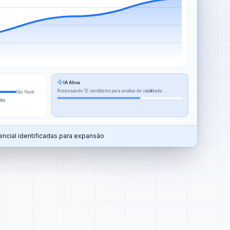
IA Ativa
Processando 12 candidatos para análise de viabilidade...
São Paulo
tiba
ncial identificadas para expansão