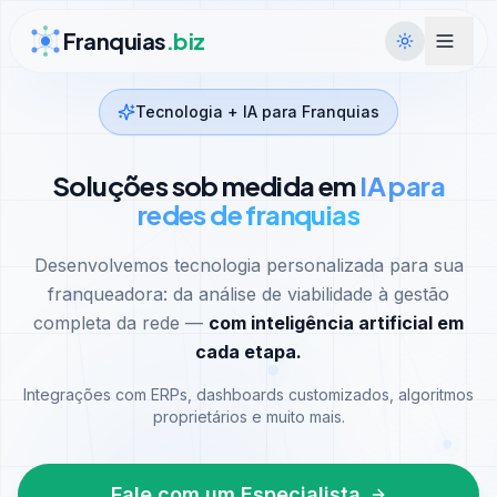
Ir para conteúdo
Franquias
.biz
Tecnologia + IA para Franquias
Soluções sob medida em
IA para
redes de franquias
Desenvolvemos tecnologia personalizada para sua
franqueadora: da análise de viabilidade à gestão
completa da rede —
com inteligência artificial em
cada etapa.
Integrações com ERPs, dashboards customizados, algoritmos
proprietários e muito mais.
Fale com um Especialista