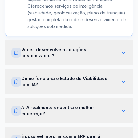
Oferecemos serviços de inteligência
(viabilidade, geolocalização, plano de franquia),
gestão completa da rede e desenvolvimento de
soluções sob medida.
Vocês desenvolvem soluções
customizadas?
Sim. Além dos módulos prontos, criamos
integrações com ERPs, dashboards exclusivos,
Como funciona o Estudo de Viabilidade
algoritmos proprietários e APIs sob demanda.
com IA?
Cada projeto é desenhado para a realidade da
sua franqueadora.
Nossa IA cruza dados de mercado,
concorrência, perfil demográfico e projeções
A IA realmente encontra o melhor
financeiras para gerar um score de viabilidade
endereço?
por região. Você recebe um relatório completo
com recomendações em minutos.
Sim. O módulo de Geolocalização cruza fluxo
de pessoas, concorrência, renda da região e
É possível integrar com o ERP que já