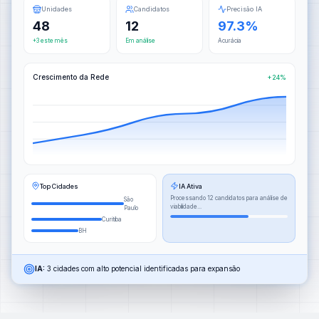
Unidades
Candidatos
Precisão IA
48
12
97.3%
+3 este mês
Em análise
Acurácia
Crescimento da Rede
+24%
Top Cidades
IA Ativa
Processando 12 candidatos para análise de
São
viabilidade...
Paulo
Curitiba
BH
IA:
3 cidades com alto potencial identificadas para expansão