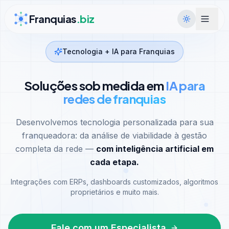
Ir para conteúdo
Franquias
.biz
Tecnologia + IA para Franquias
Soluções sob medida em
IA para
redes de franquias
Desenvolvemos tecnologia personalizada para sua
franqueadora: da análise de viabilidade à gestão
completa da rede —
com inteligência artificial em
cada etapa.
Integrações com ERPs, dashboards customizados, algoritmos
proprietários e muito mais.
Fale com um Especialista