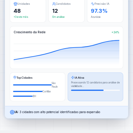
Unidades
Candidatos
Precisão IA
48
12
97.3%
+3 este mês
Em análise
Acurácia
Crescimento da Rede
+24%
Top Cidades
IA Ativa
Processando 12 candidatos para análise de
São
viabilidade...
Paulo
Curitiba
BH
IA:
3 cidades com alto potencial identificadas para expansão