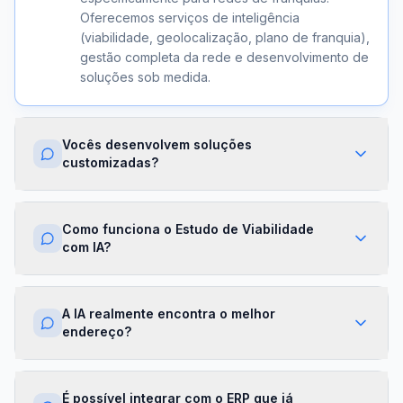
Oferecemos serviços de inteligência
(viabilidade, geolocalização, plano de franquia),
gestão completa da rede e desenvolvimento de
soluções sob medida.
Vocês desenvolvem soluções
customizadas?
Sim. Além dos módulos prontos, criamos
integrações com ERPs, dashboards exclusivos,
Como funciona o Estudo de Viabilidade
algoritmos proprietários e APIs sob demanda.
com IA?
Cada projeto é desenhado para a realidade da
sua franqueadora.
Nossa IA cruza dados de mercado,
concorrência, perfil demográfico e projeções
A IA realmente encontra o melhor
financeiras para gerar um score de viabilidade
endereço?
por região. Você recebe um relatório completo
com recomendações em minutos.
Sim. O módulo de Geolocalização cruza fluxo
de pessoas, concorrência, renda da região e
É possível integrar com o ERP que já