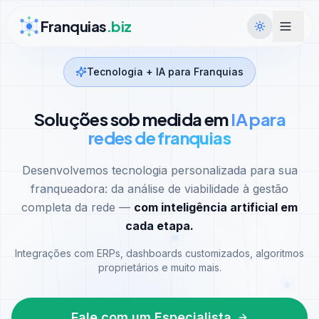
Ir para conteúdo
Franquias
.biz
Tecnologia + IA para Franquias
Soluções sob medida em
IA para
redes de franquias
Desenvolvemos tecnologia personalizada para sua
franqueadora: da análise de viabilidade à gestão
completa da rede —
com inteligência artificial em
cada etapa.
Integrações com ERPs, dashboards customizados, algoritmos
proprietários e muito mais.
Fale com um Especialista