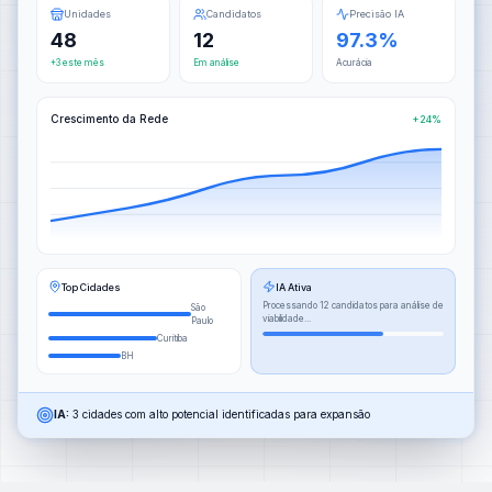
Unidades
Candidatos
Precisão IA
48
12
97.3%
+3 este mês
Em análise
Acurácia
Crescimento da Rede
+24%
Top Cidades
IA Ativa
Processando 12 candidatos para análise de
São
viabilidade...
Paulo
Curitiba
BH
IA:
3 cidades com alto potencial identificadas para expansão