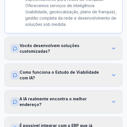
Oferecemos serviços de inteligência
(viabilidade, geolocalização, plano de franquia),
gestão completa da rede e desenvolvimento de
soluções sob medida.
Vocês desenvolvem soluções
customizadas?
Sim. Além dos módulos prontos, criamos
integrações com ERPs, dashboards exclusivos,
Como funciona o Estudo de Viabilidade
algoritmos proprietários e APIs sob demanda.
com IA?
Cada projeto é desenhado para a realidade da
sua franqueadora.
Nossa IA cruza dados de mercado,
concorrência, perfil demográfico e projeções
A IA realmente encontra o melhor
financeiras para gerar um score de viabilidade
endereço?
por região. Você recebe um relatório completo
com recomendações em minutos.
Sim. O módulo de Geolocalização cruza fluxo
de pessoas, concorrência, renda da região e
É possível integrar com o ERP que já