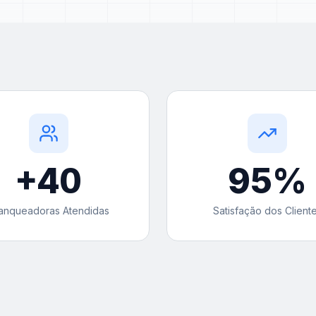
+
40
95
%
anqueadoras Atendidas
Satisfação dos Client