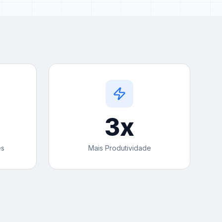
3
x
es
Mais Produtividade