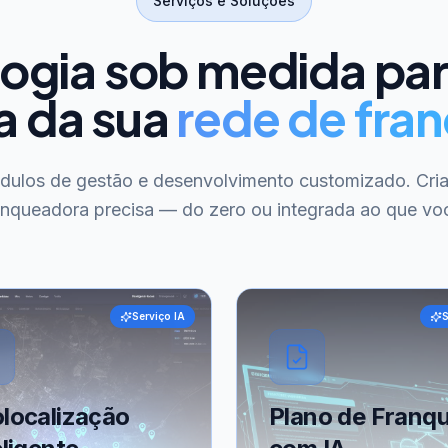
Serviços e Soluções
ogia sob medida pa
a da sua
rede de fran
ódulos de gestão e desenvolvimento customizado. Cri
anqueadora precisa — do zero ou integrada ao que voc
Serviço IA
S
localização
Plano de Franqu