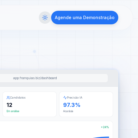
Agende uma Demonstração
app.franquias.biz/dashboard
Candidatos
Precisão IA
12
97.3%
Em análise
Acurácia
+24%