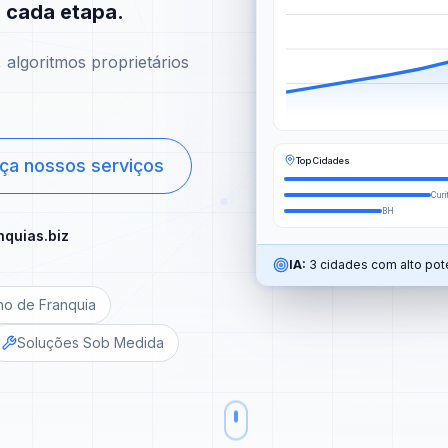
m cada etapa.
algoritmos proprietários
Top Cidades
ça nossos serviços
Curi
BH
nquias.biz
IA:
3 cidades com alto pote
no de Franquia
Soluções Sob Medida