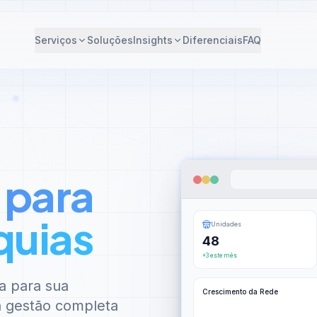
Serviços
Soluções
Insights
Diferenciais
FAQ
 para
quias
Unidades
48
+3 este mês
a para sua
Crescimento da Rede
 à gestão completa