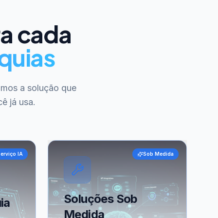
ra cada
quias
amos a solução que
ê já usa.
erviço IA
Sob Medida
Soluções Sob
ia
Medida