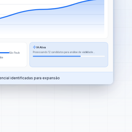
IA Ativa
Processando 12 candidatos para análise de viabilidade...
São Paulo
tiba
ncial identificadas para expansão