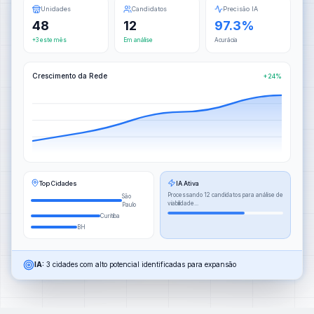
Unidades
Candidatos
Precisão IA
48
12
97.3%
+3 este mês
Em análise
Acurácia
Crescimento da Rede
+24%
Top Cidades
IA Ativa
Processando 12 candidatos para análise de
São
viabilidade...
Paulo
Curitiba
BH
IA:
3 cidades com alto potencial identificadas para expansão