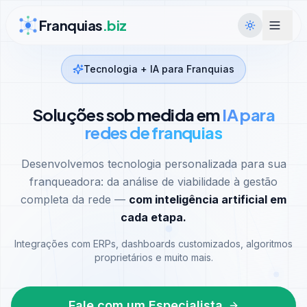
Ir para conteúdo
Franquias
.biz
Tecnologia + IA para Franquias
Soluções sob medida em
IA para
redes de franquias
Desenvolvemos tecnologia personalizada para sua
franqueadora: da análise de viabilidade à gestão
completa da rede —
com inteligência artificial em
cada etapa.
Integrações com ERPs, dashboards customizados, algoritmos
proprietários e muito mais.
Fale com um Especialista