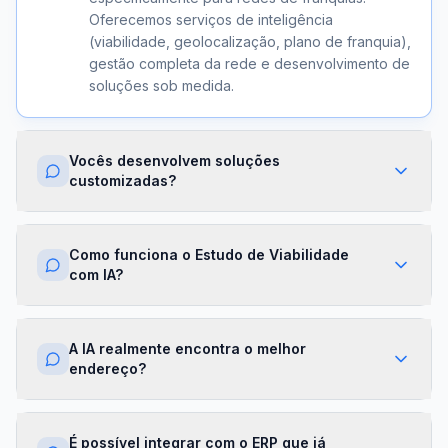
Oferecemos serviços de inteligência
(viabilidade, geolocalização, plano de franquia),
gestão completa da rede e desenvolvimento de
soluções sob medida.
Vocês desenvolvem soluções
customizadas?
Sim. Além dos módulos prontos, criamos
integrações com ERPs, dashboards exclusivos,
Como funciona o Estudo de Viabilidade
algoritmos proprietários e APIs sob demanda.
com IA?
Cada projeto é desenhado para a realidade da
sua franqueadora.
Nossa IA cruza dados de mercado,
concorrência, perfil demográfico e projeções
A IA realmente encontra o melhor
financeiras para gerar um score de viabilidade
endereço?
por região. Você recebe um relatório completo
com recomendações em minutos.
Sim. O módulo de Geolocalização cruza fluxo
de pessoas, concorrência, renda da região e
É possível integrar com o ERP que já