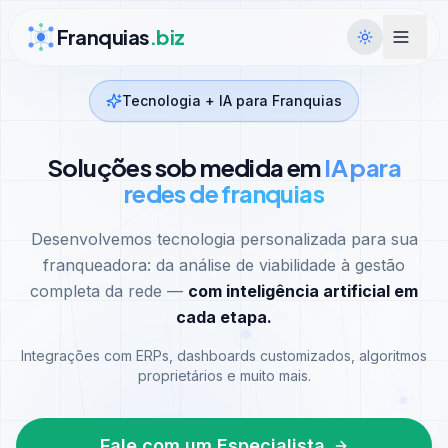
Ir para conteúdo
Franquias
.biz
Tecnologia + IA para Franquias
Soluções sob medida em
IA para
redes de franquias
Desenvolvemos tecnologia personalizada para sua
franqueadora: da análise de viabilidade à gestão
completa da rede —
com inteligência artificial em
cada etapa.
Integrações com ERPs, dashboards customizados, algoritmos
proprietários e muito mais.
Fale com um Especialista