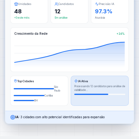
Unidades
Candidatos
Precisão IA
48
12
97.3%
+3 este mês
Em análise
Acurácia
Crescimento da Rede
+24%
Top Cidades
IA Ativa
Processando 12 candidatos para análise de
São
viabilidade...
Paulo
Curitiba
BH
IA:
3 cidades com alto potencial identificadas para expansão