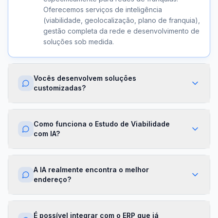
Oferecemos serviços de inteligência
(viabilidade, geolocalização, plano de franquia),
gestão completa da rede e desenvolvimento de
soluções sob medida.
Vocês desenvolvem soluções
customizadas?
Sim. Além dos módulos prontos, criamos
integrações com ERPs, dashboards exclusivos,
Como funciona o Estudo de Viabilidade
algoritmos proprietários e APIs sob demanda.
com IA?
Cada projeto é desenhado para a realidade da
sua franqueadora.
Nossa IA cruza dados de mercado,
concorrência, perfil demográfico e projeções
A IA realmente encontra o melhor
financeiras para gerar um score de viabilidade
endereço?
por região. Você recebe um relatório completo
com recomendações em minutos.
Sim. O módulo de Geolocalização cruza fluxo
de pessoas, concorrência, renda da região e
É possível integrar com o ERP que já