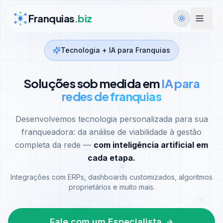
Ir para conteúdo
Franquias
.biz
Tecnologia + IA para Franquias
Soluções sob medida em
IA para
redes de franquias
Desenvolvemos tecnologia personalizada para sua
franqueadora: da análise de viabilidade à gestão
completa da rede —
com inteligência artificial em
cada etapa.
Integrações com ERPs, dashboards customizados, algoritmos
proprietários e muito mais.
Fale com um Especialista