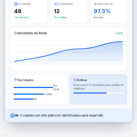
Unidades
Candidatos
Precisão IA
48
12
97.3%
+3 este mês
Em análise
Acurácia
Crescimento da Rede
+24%
Top Cidades
IA Ativa
Processando 12 candidatos para análise de
São
viabilidade...
Paulo
Curitiba
BH
IA:
3 cidades com alto potencial identificadas para expansão