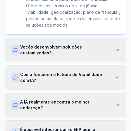
Oferecemos serviços de inteligência
(viabilidade, geolocalização, plano de franquia),
gestão completa da rede e desenvolvimento de
soluções sob medida.
Vocês desenvolvem soluções
customizadas?
Sim. Além dos módulos prontos, criamos
integrações com ERPs, dashboards exclusivos,
Como funciona o Estudo de Viabilidade
algoritmos proprietários e APIs sob demanda.
com IA?
Cada projeto é desenhado para a realidade da
sua franqueadora.
Nossa IA cruza dados de mercado,
concorrência, perfil demográfico e projeções
A IA realmente encontra o melhor
financeiras para gerar um score de viabilidade
endereço?
por região. Você recebe um relatório completo
com recomendações em minutos.
Sim. O módulo de Geolocalização cruza fluxo
de pessoas, concorrência, renda da região e
É possível integrar com o ERP que já