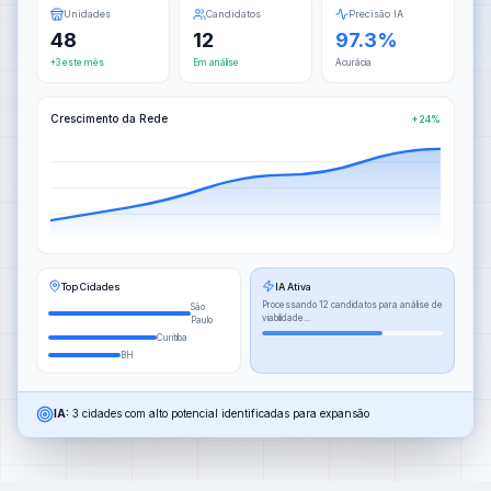
Unidades
Candidatos
Precisão IA
48
12
97.3%
+3 este mês
Em análise
Acurácia
Crescimento da Rede
+24%
Top Cidades
IA Ativa
Processando 12 candidatos para análise de
São
viabilidade...
Paulo
Curitiba
BH
IA:
3 cidades com alto potencial identificadas para expansão