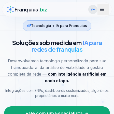
Ir para conteúdo
Franquias
.biz
Tecnologia + IA para Franquias
Soluções sob medida em
IA para
redes de franquias
Desenvolvemos tecnologia personalizada para sua
franqueadora: da análise de viabilidade à gestão
completa da rede —
com inteligência artificial em
cada etapa.
Integrações com ERPs, dashboards customizados, algoritmos
proprietários e muito mais.
Fale com um Especialista