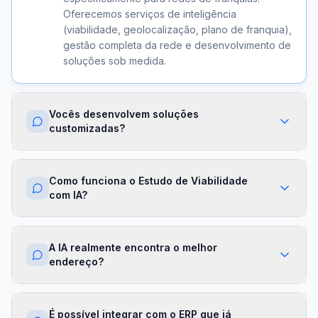
Oferecemos serviços de inteligência
(viabilidade, geolocalização, plano de franquia),
gestão completa da rede e desenvolvimento de
soluções sob medida.
Vocês desenvolvem soluções
customizadas?
Sim. Além dos módulos prontos, criamos
integrações com ERPs, dashboards exclusivos,
Como funciona o Estudo de Viabilidade
algoritmos proprietários e APIs sob demanda.
com IA?
Cada projeto é desenhado para a realidade da
sua franqueadora.
Nossa IA cruza dados de mercado,
concorrência, perfil demográfico e projeções
A IA realmente encontra o melhor
financeiras para gerar um score de viabilidade
endereço?
por região. Você recebe um relatório completo
com recomendações em minutos.
Sim. O módulo de Geolocalização cruza fluxo
de pessoas, concorrência, renda da região e
É possível integrar com o ERP que já