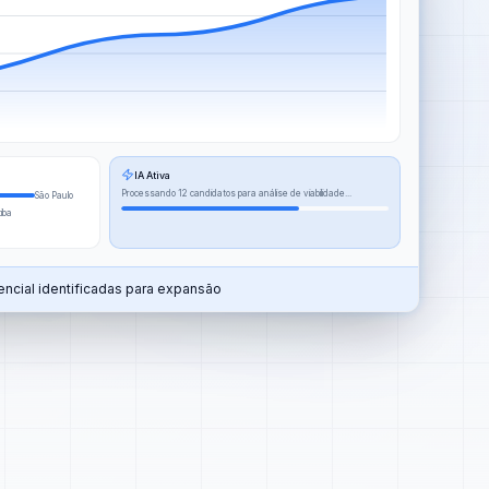
IA Ativa
Processando 12 candidatos para análise de viabilidade...
São Paulo
tiba
ncial identificadas para expansão