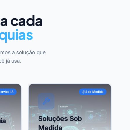
ra cada
quias
amos a solução que
ê já usa.
erviço IA
Sob Medida
Soluções Sob
ia
Medida