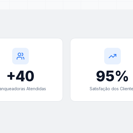
+
40
95
%
anqueadoras Atendidas
Satisfação dos Client