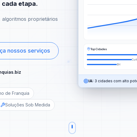
m cada etapa.
algoritmos proprietários
Top Cidades
ça nossos serviços
Curi
BH
nquias.biz
IA:
3 cidades com alto pote
no de Franquia
Soluções Sob Medida