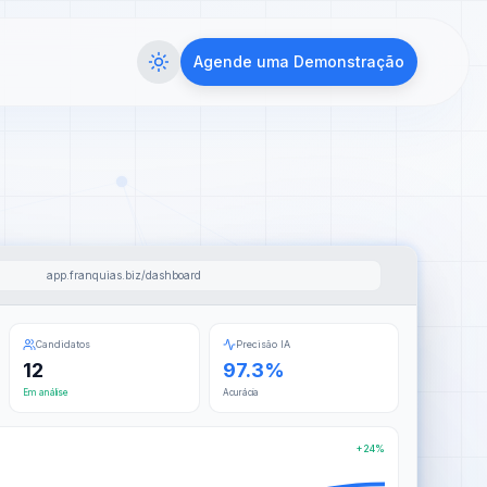
Agende uma Demonstração
app.franquias.biz/dashboard
Candidatos
Precisão IA
12
97.3%
Em análise
Acurácia
+24%