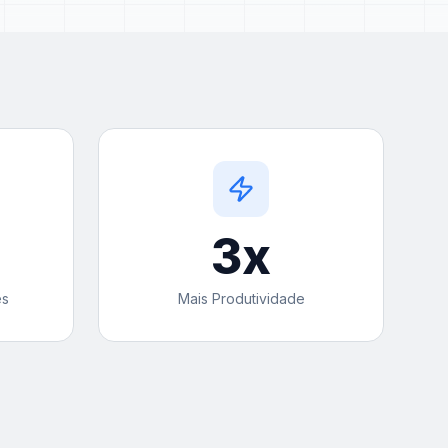
3
x
es
Mais Produtividade