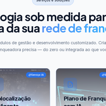
Serviços e Soluções
ogia sob medida pa
a da sua
rede de fran
ódulos de gestão e desenvolvimento customizado. Cri
anqueadora precisa — do zero ou integrada ao que voc
Serviço IA
S
localização
Plano de Franqu