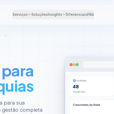
Serviços
Soluções
Insights
Diferenciais
FAQ
 para
quias
Unidades
48
+3 este mês
a para sua
Crescimento da Rede
 à gestão completa