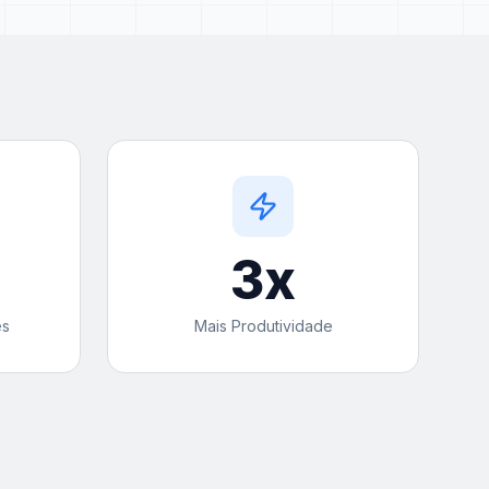
3
x
es
Mais Produtividade