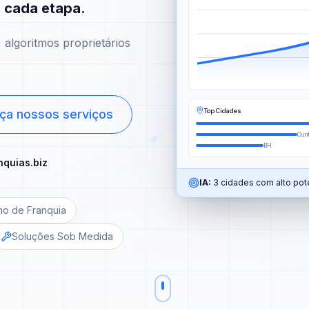
m cada etapa.
algoritmos proprietários
Top Cidades
ça nossos serviços
Curi
BH
nquias.biz
IA:
3 cidades com alto pote
no de Franquia
Soluções Sob Medida