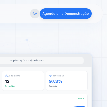
Agende uma Demonstração
app.franquias.biz/dashboard
Candidatos
Precisão IA
12
97.3%
Em análise
Acurácia
+24%