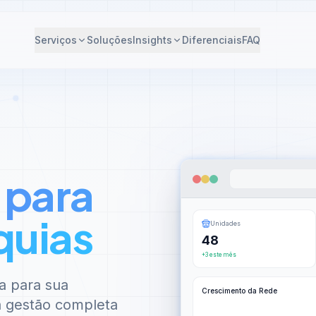
Serviços
Soluções
Insights
Diferenciais
FAQ
 para
quias
Unidades
48
+3 este mês
a para sua
Crescimento da Rede
 à gestão completa