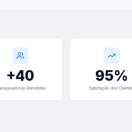
+
40
95
%
anqueadoras Atendidas
Satisfação dos Client