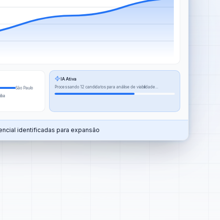
IA Ativa
Processando 12 candidatos para análise de viabilidade...
São Paulo
tiba
ncial identificadas para expansão