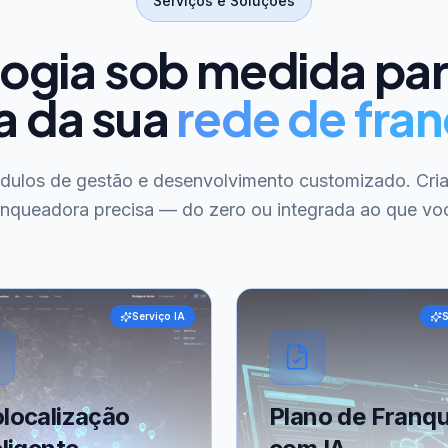
Serviços e Soluções
ogia sob medida pa
a da sua
rede de fran
ódulos de gestão e desenvolvimento customizado. Cri
anqueadora precisa — do zero ou integrada ao que voc
Serviço IA
S
localização
Plano de Franqu