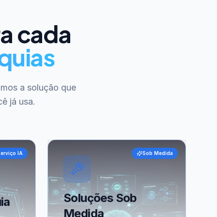
ra cada
quias
amos a solução que
ê já usa.
erviço IA
Sob Medida
Soluções Sob
ia
Medida