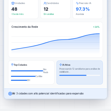
Unidades
Candidatos
Precisão IA
48
12
97.3%
+3 este mês
Em análise
Acurácia
Crescimento da Rede
+24%
Top Cidades
IA Ativa
Processando 12 candidatos para análise de
São
viabilidade...
Paulo
Curitiba
BH
IA:
3 cidades com alto potencial identificadas para expansão