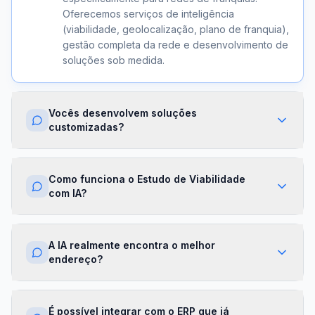
Oferecemos serviços de inteligência
(viabilidade, geolocalização, plano de franquia),
gestão completa da rede e desenvolvimento de
soluções sob medida.
Vocês desenvolvem soluções
customizadas?
Sim. Além dos módulos prontos, criamos
integrações com ERPs, dashboards exclusivos,
Como funciona o Estudo de Viabilidade
algoritmos proprietários e APIs sob demanda.
com IA?
Cada projeto é desenhado para a realidade da
sua franqueadora.
Nossa IA cruza dados de mercado,
concorrência, perfil demográfico e projeções
A IA realmente encontra o melhor
financeiras para gerar um score de viabilidade
endereço?
por região. Você recebe um relatório completo
com recomendações em minutos.
Sim. O módulo de Geolocalização cruza fluxo
de pessoas, concorrência, renda da região e
É possível integrar com o ERP que já