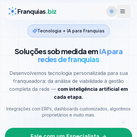
Ir para conteúdo
Franquias
.biz
Tecnologia + IA para Franquias
Soluções sob medida em
IA para
redes de franquias
Desenvolvemos tecnologia personalizada para sua
franqueadora: da análise de viabilidade à gestão
completa da rede —
com inteligência artificial em
cada etapa.
Integrações com ERPs, dashboards customizados, algoritmos
proprietários e muito mais.
Fale com um Especialista