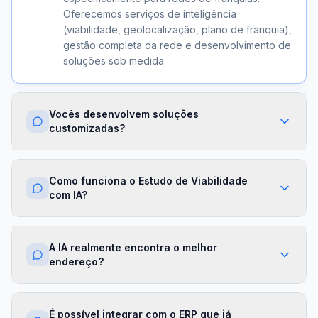
Oferecemos serviços de inteligência
(viabilidade, geolocalização, plano de franquia),
gestão completa da rede e desenvolvimento de
soluções sob medida.
Vocês desenvolvem soluções
customizadas?
Sim. Além dos módulos prontos, criamos
integrações com ERPs, dashboards exclusivos,
Como funciona o Estudo de Viabilidade
algoritmos proprietários e APIs sob demanda.
com IA?
Cada projeto é desenhado para a realidade da
sua franqueadora.
Nossa IA cruza dados de mercado,
concorrência, perfil demográfico e projeções
A IA realmente encontra o melhor
financeiras para gerar um score de viabilidade
endereço?
por região. Você recebe um relatório completo
com recomendações em minutos.
Sim. O módulo de Geolocalização cruza fluxo
de pessoas, concorrência, renda da região e
É possível integrar com o ERP que já