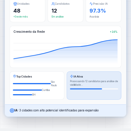
Unidades
Candidatos
Precisão IA
48
12
97.3%
+3 este mês
Em análise
Acurácia
Crescimento da Rede
+24%
Top Cidades
IA Ativa
Processando 12 candidatos para análise de
São
viabilidade...
Paulo
Curitiba
BH
IA:
3 cidades com alto potencial identificadas para expansão