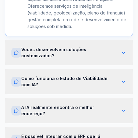
Oferecemos serviços de inteligência
(viabilidade, geolocalização, plano de franquia),
gestão completa da rede e desenvolvimento de
soluções sob medida.
Vocês desenvolvem soluções
customizadas?
Sim. Além dos módulos prontos, criamos
integrações com ERPs, dashboards exclusivos,
Como funciona o Estudo de Viabilidade
algoritmos proprietários e APIs sob demanda.
com IA?
Cada projeto é desenhado para a realidade da
sua franqueadora.
Nossa IA cruza dados de mercado,
concorrência, perfil demográfico e projeções
A IA realmente encontra o melhor
financeiras para gerar um score de viabilidade
endereço?
por região. Você recebe um relatório completo
com recomendações em minutos.
Sim. O módulo de Geolocalização cruza fluxo
de pessoas, concorrência, renda da região e
É possível integrar com o ERP que já