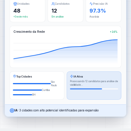
Unidades
Candidatos
Precisão IA
48
12
97.3%
+3 este mês
Em análise
Acurácia
Crescimento da Rede
+24%
Top Cidades
IA Ativa
Processando 12 candidatos para análise de
São
viabilidade...
Paulo
Curitiba
BH
IA:
3 cidades com alto potencial identificadas para expansão