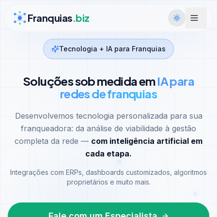
Ir para conteúdo
Franquias
.biz
Tecnologia + IA para Franquias
Soluções sob medida em
IA para
redes de franquias
Desenvolvemos tecnologia personalizada para sua
franqueadora: da análise de viabilidade à gestão
completa da rede —
com inteligência artificial em
cada etapa.
Integrações com ERPs, dashboards customizados, algoritmos
proprietários e muito mais.
Fale com um Especialista