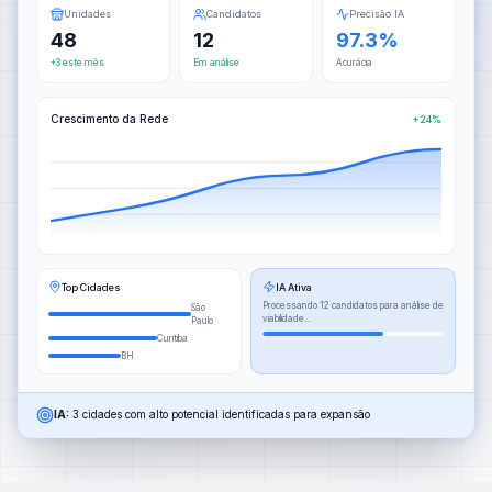
Unidades
Candidatos
Precisão IA
48
12
97.3%
+3 este mês
Em análise
Acurácia
Crescimento da Rede
+24%
Top Cidades
IA Ativa
Processando 12 candidatos para análise de
São
viabilidade...
Paulo
Curitiba
BH
IA:
3 cidades com alto potencial identificadas para expansão