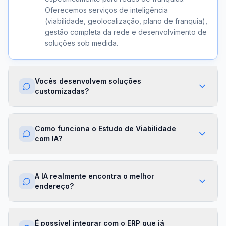
Oferecemos serviços de inteligência
(viabilidade, geolocalização, plano de franquia),
gestão completa da rede e desenvolvimento de
soluções sob medida.
Vocês desenvolvem soluções
customizadas?
Sim. Além dos módulos prontos, criamos
integrações com ERPs, dashboards exclusivos,
Como funciona o Estudo de Viabilidade
algoritmos proprietários e APIs sob demanda.
com IA?
Cada projeto é desenhado para a realidade da
sua franqueadora.
Nossa IA cruza dados de mercado,
concorrência, perfil demográfico e projeções
A IA realmente encontra o melhor
financeiras para gerar um score de viabilidade
endereço?
por região. Você recebe um relatório completo
com recomendações em minutos.
Sim. O módulo de Geolocalização cruza fluxo
de pessoas, concorrência, renda da região e
É possível integrar com o ERP que já