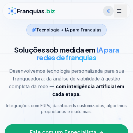
Ir para conteúdo
Franquias
.biz
Tecnologia + IA para Franquias
Soluções sob medida em
IA para
redes de franquias
Desenvolvemos tecnologia personalizada para sua
franqueadora: da análise de viabilidade à gestão
completa da rede —
com inteligência artificial em
cada etapa.
Integrações com ERPs, dashboards customizados, algoritmos
proprietários e muito mais.
Fale com um Especialista