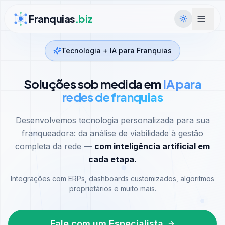
Ir para conteúdo
Franquias
.biz
Tecnologia + IA para Franquias
Soluções sob medida em
IA para
redes de franquias
Desenvolvemos tecnologia personalizada para sua
franqueadora: da análise de viabilidade à gestão
completa da rede —
com inteligência artificial em
cada etapa.
Integrações com ERPs, dashboards customizados, algoritmos
proprietários e muito mais.
Fale com um Especialista