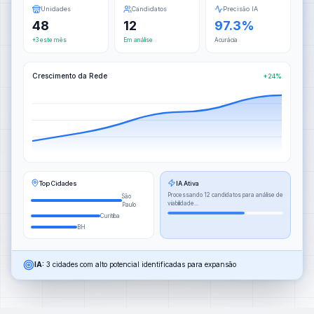
Unidades
Candidatos
Precisão IA
48
12
97.3%
+3 este mês
Em análise
Acurácia
Crescimento da Rede
+24%
Top Cidades
IA Ativa
Processando 12 candidatos para análise de
São
viabilidade...
Paulo
Curitiba
BH
IA:
3 cidades com alto potencial identificadas para expansão