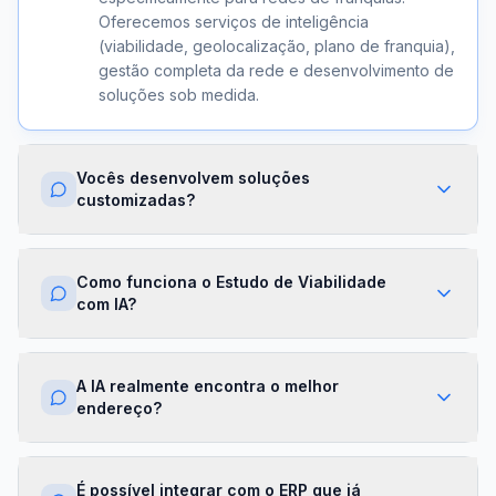
Oferecemos serviços de inteligência
(viabilidade, geolocalização, plano de franquia),
gestão completa da rede e desenvolvimento de
soluções sob medida.
Vocês desenvolvem soluções
customizadas?
Sim. Além dos módulos prontos, criamos
integrações com ERPs, dashboards exclusivos,
Como funciona o Estudo de Viabilidade
algoritmos proprietários e APIs sob demanda.
com IA?
Cada projeto é desenhado para a realidade da
sua franqueadora.
Nossa IA cruza dados de mercado,
concorrência, perfil demográfico e projeções
A IA realmente encontra o melhor
financeiras para gerar um score de viabilidade
endereço?
por região. Você recebe um relatório completo
com recomendações em minutos.
Sim. O módulo de Geolocalização cruza fluxo
de pessoas, concorrência, renda da região e
É possível integrar com o ERP que já