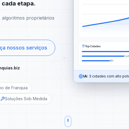
m cada etapa.
algoritmos proprietários
Top Cidades
ça nossos serviços
Curi
BH
nquias.biz
IA:
3 cidades com alto pote
no de Franquia
Soluções Sob Medida