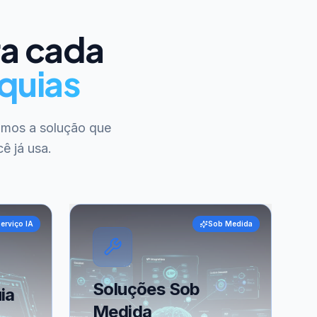
ra cada
quias
amos a solução que
ê já usa.
erviço IA
Sob Medida
Soluções Sob
ia
Medida