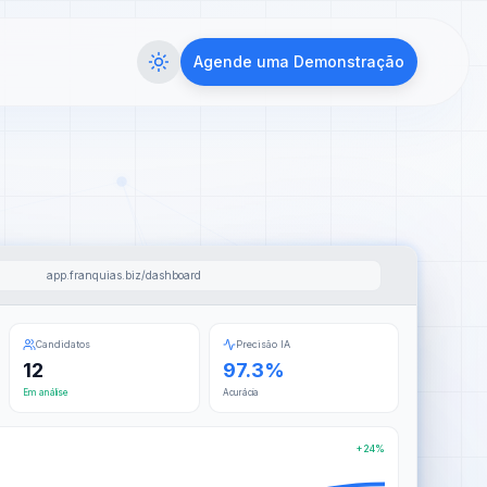
Agende uma Demonstração
app.franquias.biz/dashboard
Candidatos
Precisão IA
12
97.3%
Em análise
Acurácia
+24%