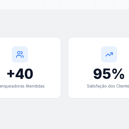
+
40
95
%
anqueadoras Atendidas
Satisfação dos Client