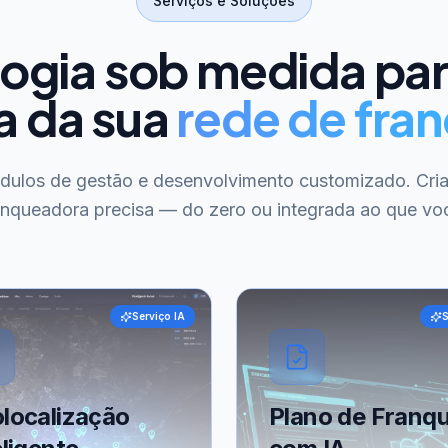
Serviços e Soluções
ogia sob medida pa
a da sua
rede de fran
ódulos de gestão e desenvolvimento customizado. Cri
anqueadora precisa — do zero ou integrada ao que voc
Serviço IA
S
localização
Plano de Franqu