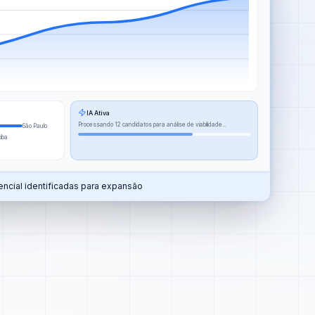
IA Ativa
Processando 12 candidatos para análise de viabilidade...
São Paulo
tiba
ncial identificadas para expansão