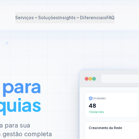
Serviços
Soluções
Insights
Diferenciais
FAQ
 para
quias
Unidades
48
+3 este mês
a para sua
Crescimento da Rede
 à gestão completa