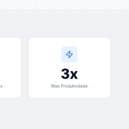
3
x
es
Mais Produtividade