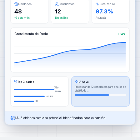
Unidades
Candidatos
Precisão IA
48
12
97.3%
+3 este mês
Em análise
Acurácia
Crescimento da Rede
+24%
Top Cidades
IA Ativa
Processando 12 candidatos para análise de
São
viabilidade...
Paulo
Curitiba
BH
IA:
3 cidades com alto potencial identificadas para expansão