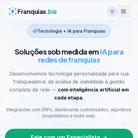
Ir para conteúdo
Franquias
.biz
Tecnologia + IA para Franquias
Soluções sob medida em
IA para
redes de franquias
Desenvolvemos tecnologia personalizada para sua
franqueadora: da análise de viabilidade à gestão
completa da rede —
com inteligência artificial em
cada etapa.
Integrações com ERPs, dashboards customizados, algoritmos
proprietários e muito mais.
Fale com um Especialista