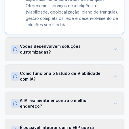
Oferecemos serviços de inteligência
(viabilidade, geolocalização, plano de franquia),
gestão completa da rede e desenvolvimento de
soluções sob medida.
Vocês desenvolvem soluções
customizadas?
Sim. Além dos módulos prontos, criamos
integrações com ERPs, dashboards exclusivos,
Como funciona o Estudo de Viabilidade
algoritmos proprietários e APIs sob demanda.
com IA?
Cada projeto é desenhado para a realidade da
sua franqueadora.
Nossa IA cruza dados de mercado,
concorrência, perfil demográfico e projeções
A IA realmente encontra o melhor
financeiras para gerar um score de viabilidade
endereço?
por região. Você recebe um relatório completo
com recomendações em minutos.
Sim. O módulo de Geolocalização cruza fluxo
de pessoas, concorrência, renda da região e
É possível integrar com o ERP que já