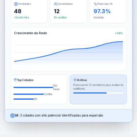
Unidades
Candidatos
Precisão IA
48
12
97.3%
+3 este mês
Em análise
Acurácia
Crescimento da Rede
+24%
Top Cidades
IA Ativa
Processando 12 candidatos para análise de
São
viabilidade...
Paulo
Curitiba
BH
IA:
3 cidades com alto potencial identificadas para expansão