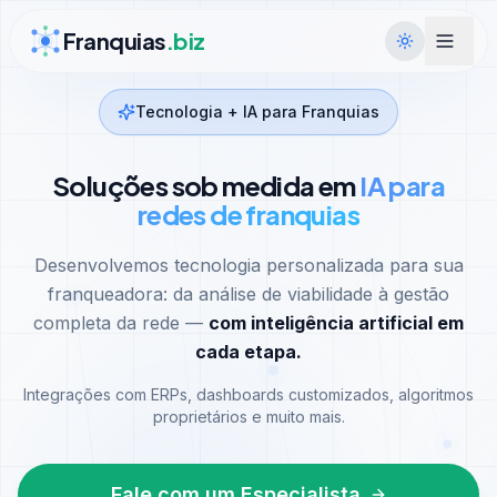
Ir para conteúdo
Franquias
.biz
Tecnologia + IA para Franquias
Soluções sob medida em
IA para
redes de franquias
Desenvolvemos tecnologia personalizada para sua
franqueadora: da análise de viabilidade à gestão
completa da rede —
com inteligência artificial em
cada etapa.
Integrações com ERPs, dashboards customizados, algoritmos
proprietários e muito mais.
Fale com um Especialista