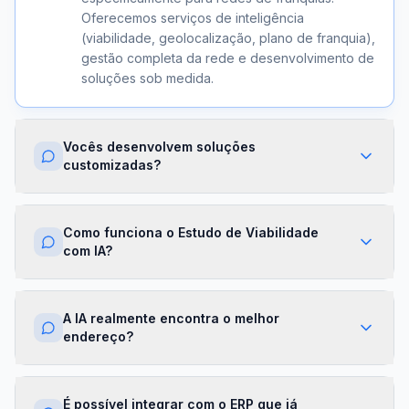
Oferecemos serviços de inteligência
(viabilidade, geolocalização, plano de franquia),
gestão completa da rede e desenvolvimento de
soluções sob medida.
Vocês desenvolvem soluções
customizadas?
Sim. Além dos módulos prontos, criamos
integrações com ERPs, dashboards exclusivos,
Como funciona o Estudo de Viabilidade
algoritmos proprietários e APIs sob demanda.
com IA?
Cada projeto é desenhado para a realidade da
sua franqueadora.
Nossa IA cruza dados de mercado,
concorrência, perfil demográfico e projeções
A IA realmente encontra o melhor
financeiras para gerar um score de viabilidade
endereço?
por região. Você recebe um relatório completo
com recomendações em minutos.
Sim. O módulo de Geolocalização cruza fluxo
de pessoas, concorrência, renda da região e
É possível integrar com o ERP que já