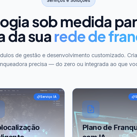
Serviços e Soluções
ogia sob medida pa
a da sua
rede de fran
ódulos de gestão e desenvolvimento customizado. Cri
anqueadora precisa — do zero ou integrada ao que voc
Serviço IA
S
localização
Plano de Franqu