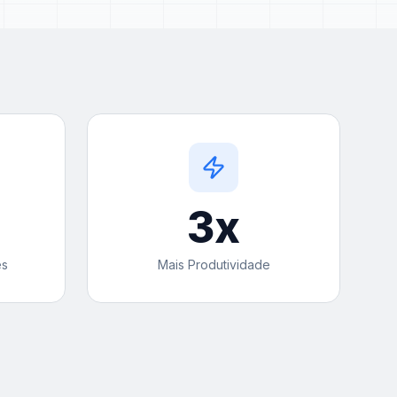
3
x
es
Mais Produtividade