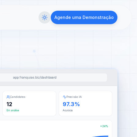
Agende uma Demonstração
app.franquias.biz/dashboard
Candidatos
Precisão IA
12
97.3%
Em análise
Acurácia
+24%