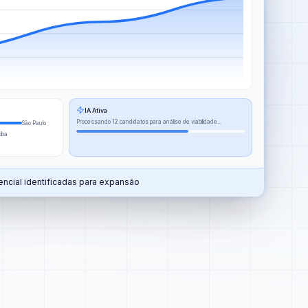
IA Ativa
Processando 12 candidatos para análise de viabilidade...
São Paulo
tiba
ncial identificadas para expansão