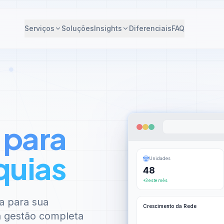
Serviços
Soluções
Insights
Diferenciais
FAQ
 para
quias
Unidades
48
+3 este mês
a para sua
Crescimento da Rede
 à gestão completa