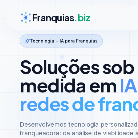
Ir para conteúdo
Franquias
.biz
Tecnologia + IA para Franquias
Soluções sob
medida em
IA
redes de fran
Desenvolvemos tecnologia personalizad
franqueadora: da análise de viabilidade