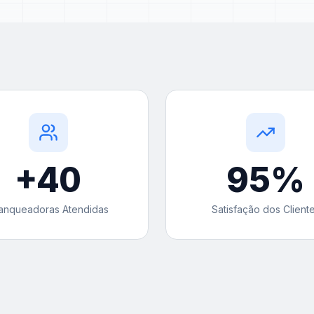
+
40
95
%
anqueadoras Atendidas
Satisfação dos Client