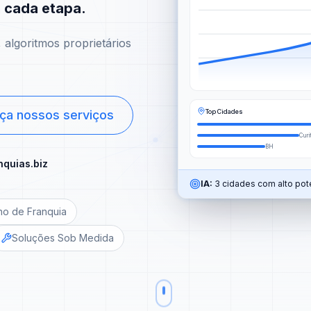
m cada etapa.
algoritmos proprietários
Top Cidades
ça nossos serviços
Curi
BH
nquias.biz
IA:
3 cidades com alto pote
no de Franquia
Soluções Sob Medida