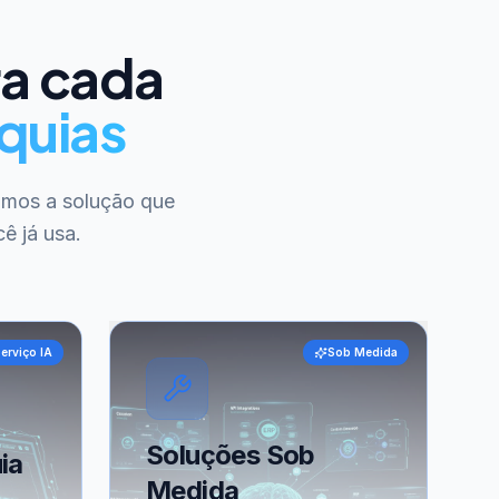
ra cada
quias
amos a solução que
ê já usa.
erviço IA
Sob Medida
Soluções Sob
ia
Medida