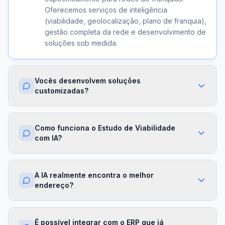
Oferecemos serviços de inteligência
(viabilidade, geolocalização, plano de franquia),
gestão completa da rede e desenvolvimento de
soluções sob medida.
Vocês desenvolvem soluções
customizadas?
Sim. Além dos módulos prontos, criamos
integrações com ERPs, dashboards exclusivos,
Como funciona o Estudo de Viabilidade
algoritmos proprietários e APIs sob demanda.
com IA?
Cada projeto é desenhado para a realidade da
sua franqueadora.
Nossa IA cruza dados de mercado,
concorrência, perfil demográfico e projeções
A IA realmente encontra o melhor
financeiras para gerar um score de viabilidade
endereço?
por região. Você recebe um relatório completo
com recomendações em minutos.
Sim. O módulo de Geolocalização cruza fluxo
de pessoas, concorrência, renda da região e
É possível integrar com o ERP que já