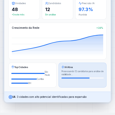
Unidades
Candidatos
Precisão IA
48
12
97.3%
+3 este mês
Em análise
Acurácia
Crescimento da Rede
+24%
Top Cidades
IA Ativa
Processando 12 candidatos para análise de
São
viabilidade...
Paulo
Curitiba
BH
IA:
3 cidades com alto potencial identificadas para expansão