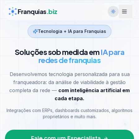
Ir para conteúdo
Franquias
.biz
Tecnologia + IA para Franquias
Soluções sob medida em
IA para
redes de franquias
Desenvolvemos tecnologia personalizada para sua
franqueadora: da análise de viabilidade à gestão
completa da rede —
com inteligência artificial em
cada etapa.
Integrações com ERPs, dashboards customizados, algoritmos
proprietários e muito mais.
Fale com um Especialista