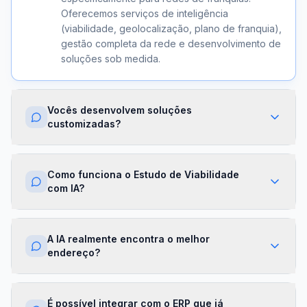
Oferecemos serviços de inteligência
(viabilidade, geolocalização, plano de franquia),
gestão completa da rede e desenvolvimento de
soluções sob medida.
Vocês desenvolvem soluções
customizadas?
Sim. Além dos módulos prontos, criamos
integrações com ERPs, dashboards exclusivos,
Como funciona o Estudo de Viabilidade
algoritmos proprietários e APIs sob demanda.
com IA?
Cada projeto é desenhado para a realidade da
sua franqueadora.
Nossa IA cruza dados de mercado,
concorrência, perfil demográfico e projeções
A IA realmente encontra o melhor
financeiras para gerar um score de viabilidade
endereço?
por região. Você recebe um relatório completo
com recomendações em minutos.
Sim. O módulo de Geolocalização cruza fluxo
de pessoas, concorrência, renda da região e
É possível integrar com o ERP que já