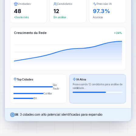
Unidades
Candidatos
Precisão IA
48
12
97.3%
+3 este mês
Em análise
Acurácia
Crescimento da Rede
+24%
Top Cidades
IA Ativa
Processando 12 candidatos para análise de
São
viabilidade...
Paulo
Curitiba
BH
IA:
3 cidades com alto potencial identificadas para expansão