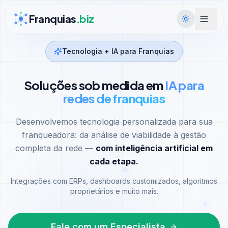
Ir para conteúdo
Franquias
.biz
Tecnologia + IA para Franquias
Soluções sob medida em
IA para
redes de franquias
Desenvolvemos tecnologia personalizada para sua
franqueadora: da análise de viabilidade à gestão
completa da rede —
com inteligência artificial em
cada etapa.
Integrações com ERPs, dashboards customizados, algoritmos
proprietários e muito mais.
Fale com um Especialista