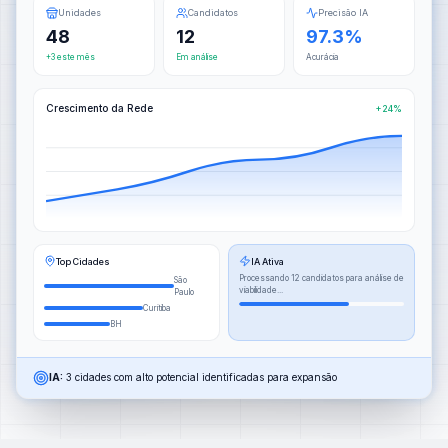
Unidades
Candidatos
Precisão IA
48
12
97.3%
+3 este mês
Em análise
Acurácia
Crescimento da Rede
+24%
Top Cidades
IA Ativa
Processando 12 candidatos para análise de
São
viabilidade...
Paulo
Curitiba
BH
IA:
3 cidades com alto potencial identificadas para expansão