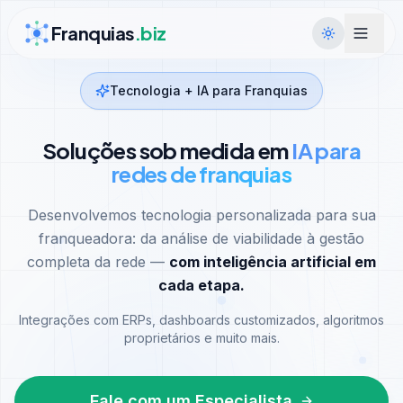
Ir para conteúdo
Franquias
.biz
Tecnologia + IA para Franquias
Soluções sob medida em
IA para
redes de franquias
Desenvolvemos tecnologia personalizada para sua
franqueadora: da análise de viabilidade à gestão
completa da rede —
com inteligência artificial em
cada etapa.
Integrações com ERPs, dashboards customizados, algoritmos
proprietários e muito mais.
Fale com um Especialista