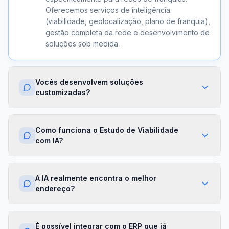
Oferecemos serviços de inteligência
(viabilidade, geolocalização, plano de franquia),
gestão completa da rede e desenvolvimento de
soluções sob medida.
Vocês desenvolvem soluções
customizadas?
Sim. Além dos módulos prontos, criamos
integrações com ERPs, dashboards exclusivos,
Como funciona o Estudo de Viabilidade
algoritmos proprietários e APIs sob demanda.
com IA?
Cada projeto é desenhado para a realidade da
sua franqueadora.
Nossa IA cruza dados de mercado,
concorrência, perfil demográfico e projeções
A IA realmente encontra o melhor
financeiras para gerar um score de viabilidade
endereço?
por região. Você recebe um relatório completo
com recomendações em minutos.
Sim. O módulo de Geolocalização cruza fluxo
de pessoas, concorrência, renda da região e
É possível integrar com o ERP que já