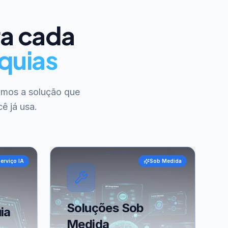
ra cada
quias
amos a solução que
ê já usa.
erviço IA
Sob Medida
Soluções Sob
ia
Medida