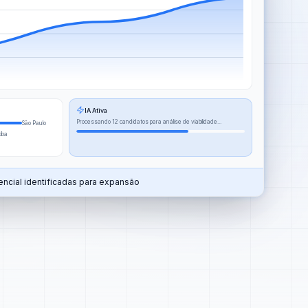
IA Ativa
Processando 12 candidatos para análise de viabilidade...
São Paulo
tiba
ncial identificadas para expansão