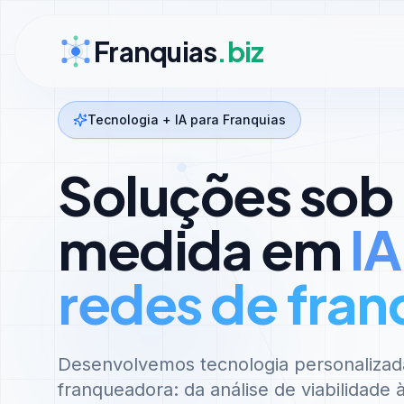
Ir para conteúdo
Franquias
.biz
Tecnologia + IA para Franquias
Soluções sob
medida em
IA
redes de fran
Desenvolvemos tecnologia personalizad
franqueadora: da análise de viabilidade