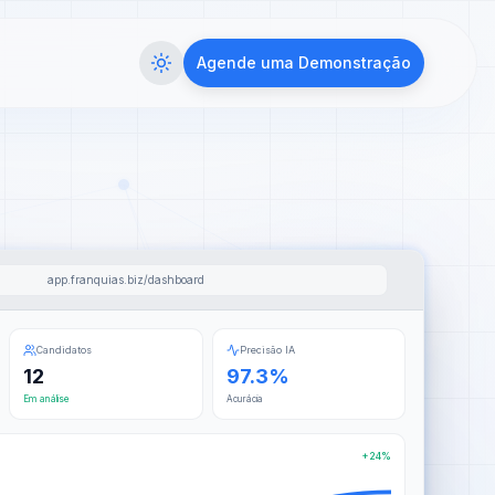
Agende uma Demonstração
app.franquias.biz/dashboard
Candidatos
Precisão IA
12
97.3%
Em análise
Acurácia
+24%