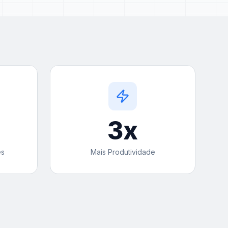
3
x
es
Mais Produtividade