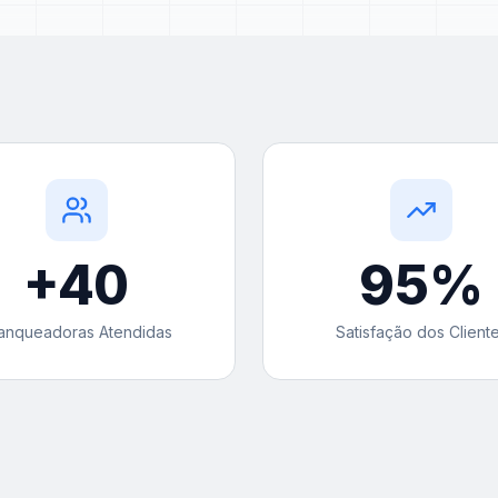
+
40
95
%
anqueadoras Atendidas
Satisfação dos Client