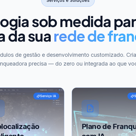
Serviços e Soluções
ogia sob medida pa
a da sua
rede de fran
ódulos de gestão e desenvolvimento customizado. Cri
anqueadora precisa — do zero ou integrada ao que voc
Serviço IA
S
localização
Plano de Franqu