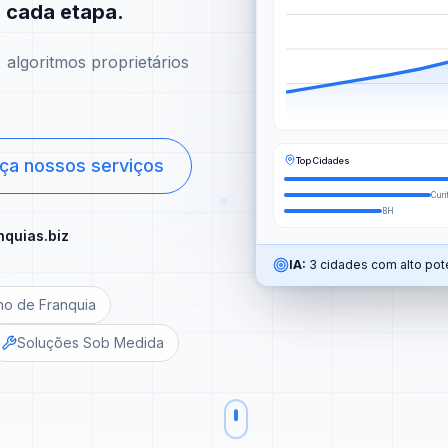
m cada etapa.
algoritmos proprietários
Top Cidades
ça nossos serviços
Curi
BH
nquias.biz
IA:
3 cidades com alto pote
no de Franquia
Soluções Sob Medida