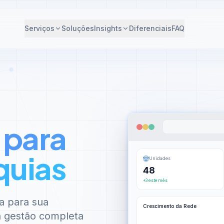
Serviços
Soluções
Insights
Diferenciais
FAQ
 para
quias
Unidades
48
+3 este mês
a para sua
Crescimento da Rede
 à gestão completa