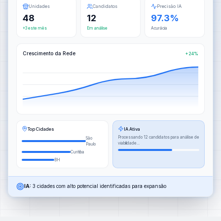
Unidades
Candidatos
Precisão IA
48
12
97.3%
+3 este mês
Em análise
Acurácia
Crescimento da Rede
+24%
Top Cidades
IA Ativa
Processando 12 candidatos para análise de
São
viabilidade...
Paulo
Curitiba
BH
IA:
3 cidades com alto potencial identificadas para expansão