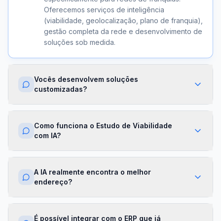
Oferecemos serviços de inteligência
(viabilidade, geolocalização, plano de franquia),
gestão completa da rede e desenvolvimento de
soluções sob medida.
Vocês desenvolvem soluções
customizadas?
Sim. Além dos módulos prontos, criamos
integrações com ERPs, dashboards exclusivos,
Como funciona o Estudo de Viabilidade
algoritmos proprietários e APIs sob demanda.
com IA?
Cada projeto é desenhado para a realidade da
sua franqueadora.
Nossa IA cruza dados de mercado,
concorrência, perfil demográfico e projeções
A IA realmente encontra o melhor
financeiras para gerar um score de viabilidade
endereço?
por região. Você recebe um relatório completo
com recomendações em minutos.
Sim. O módulo de Geolocalização cruza fluxo
de pessoas, concorrência, renda da região e
É possível integrar com o ERP que já