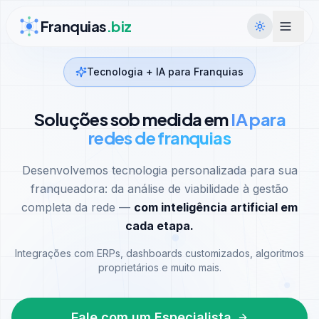
Ir para conteúdo
Franquias
.biz
Tecnologia + IA para Franquias
Soluções sob medida em
IA para
redes de franquias
Desenvolvemos tecnologia personalizada para sua
franqueadora: da análise de viabilidade à gestão
completa da rede —
com inteligência artificial em
cada etapa.
Integrações com ERPs, dashboards customizados, algoritmos
proprietários e muito mais.
Fale com um Especialista