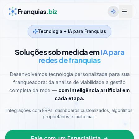
Ir para conteúdo
Franquias
.biz
Tecnologia + IA para Franquias
Soluções sob medida em
IA para
redes de franquias
Desenvolvemos tecnologia personalizada para sua
franqueadora: da análise de viabilidade à gestão
completa da rede —
com inteligência artificial em
cada etapa.
Integrações com ERPs, dashboards customizados, algoritmos
proprietários e muito mais.
Fale com um Especialista