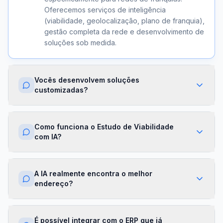
Oferecemos serviços de inteligência
(viabilidade, geolocalização, plano de franquia),
gestão completa da rede e desenvolvimento de
soluções sob medida.
Vocês desenvolvem soluções
customizadas?
Sim. Além dos módulos prontos, criamos
integrações com ERPs, dashboards exclusivos,
Como funciona o Estudo de Viabilidade
algoritmos proprietários e APIs sob demanda.
com IA?
Cada projeto é desenhado para a realidade da
sua franqueadora.
Nossa IA cruza dados de mercado,
concorrência, perfil demográfico e projeções
A IA realmente encontra o melhor
financeiras para gerar um score de viabilidade
endereço?
por região. Você recebe um relatório completo
com recomendações em minutos.
Sim. O módulo de Geolocalização cruza fluxo
de pessoas, concorrência, renda da região e
É possível integrar com o ERP que já