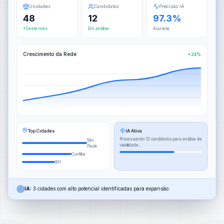
Unidades
Candidatos
Precisão IA
48
12
97.3%
+3 este mês
Em análise
Acurácia
Crescimento da Rede
+24%
Top Cidades
IA Ativa
Processando 12 candidatos para análise de
São
viabilidade...
Paulo
Curitiba
BH
IA:
3 cidades com alto potencial identificadas para expansão