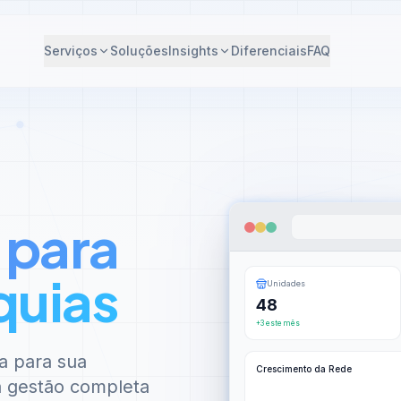
Serviços
Soluções
Insights
Diferenciais
FAQ
 para
quias
Unidades
48
+3 este mês
a para sua
Crescimento da Rede
 à gestão completa