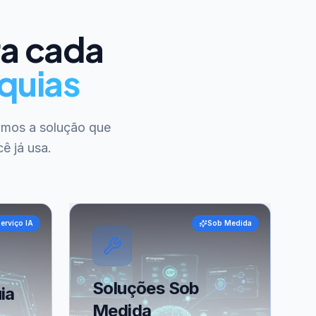
ra cada
quias
amos a solução que
ê já usa.
erviço IA
Sob Medida
Soluções Sob
ia
Medida