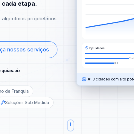
m cada etapa.
algoritmos proprietários
Top Cidades
ça nossos serviços
Curi
BH
nquias.biz
IA:
3 cidades com alto pote
no de Franquia
Soluções Sob Medida