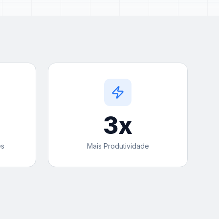
3
x
es
Mais Produtividade