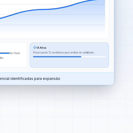
IA Ativa
Processando 12 candidatos para análise de viabilidade...
São Paulo
tiba
ncial identificadas para expansão