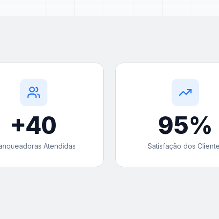
+
40
95
%
anqueadoras Atendidas
Satisfação dos Client