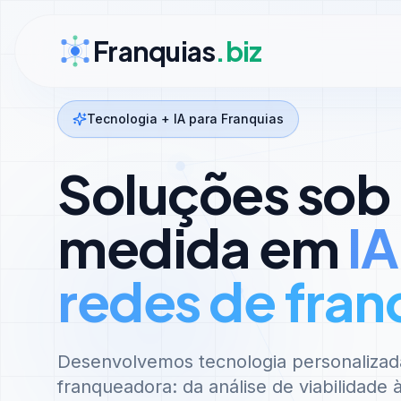
Ir para conteúdo
Franquias
.biz
Tecnologia + IA para Franquias
Soluções sob
medida em
IA
redes de fran
Desenvolvemos tecnologia personalizad
franqueadora: da análise de viabilidade