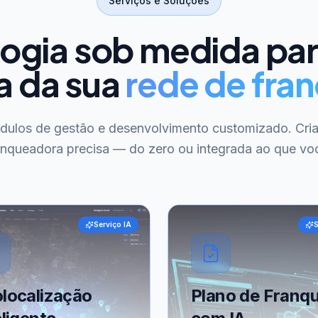
Serviços e Soluções
ogia sob medida pa
a da sua
rede de fran
ódulos de gestão e desenvolvimento customizado. Cri
anqueadora precisa — do zero ou integrada ao que voc
Serviço IA
S
localização
Plano de Franqu