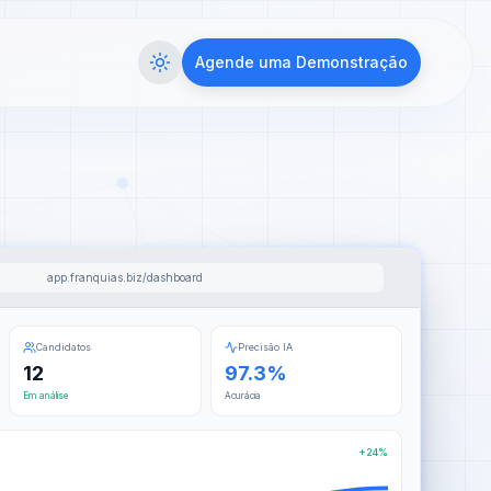
Agende uma Demonstração
app.franquias.biz/dashboard
Candidatos
Precisão IA
12
97.3%
Em análise
Acurácia
+24%