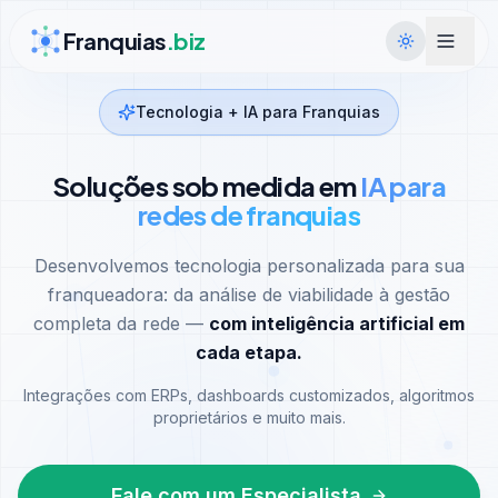
Ir para conteúdo
Franquias
.biz
Tecnologia + IA para Franquias
Soluções sob medida em
IA para
redes de franquias
Desenvolvemos tecnologia personalizada para sua
franqueadora: da análise de viabilidade à gestão
completa da rede —
com inteligência artificial em
cada etapa.
Integrações com ERPs, dashboards customizados, algoritmos
proprietários e muito mais.
Fale com um Especialista