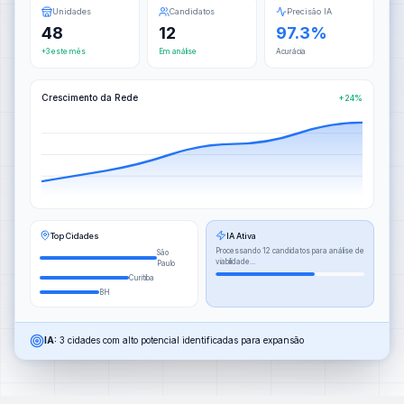
Unidades
Candidatos
Precisão IA
48
12
97.3%
+3 este mês
Em análise
Acurácia
Crescimento da Rede
+24%
Top Cidades
IA Ativa
Processando 12 candidatos para análise de
São
viabilidade...
Paulo
Curitiba
BH
IA:
3 cidades com alto potencial identificadas para expansão