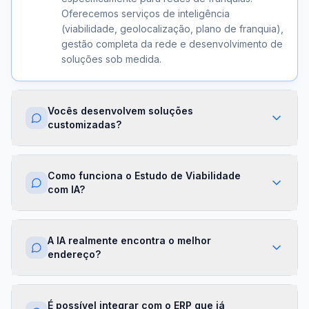
Oferecemos serviços de inteligência
(viabilidade, geolocalização, plano de franquia),
gestão completa da rede e desenvolvimento de
soluções sob medida.
Vocês desenvolvem soluções
customizadas?
Sim. Além dos módulos prontos, criamos
integrações com ERPs, dashboards exclusivos,
Como funciona o Estudo de Viabilidade
algoritmos proprietários e APIs sob demanda.
com IA?
Cada projeto é desenhado para a realidade da
sua franqueadora.
Nossa IA cruza dados de mercado,
concorrência, perfil demográfico e projeções
A IA realmente encontra o melhor
financeiras para gerar um score de viabilidade
endereço?
por região. Você recebe um relatório completo
com recomendações em minutos.
Sim. O módulo de Geolocalização cruza fluxo
de pessoas, concorrência, renda da região e
É possível integrar com o ERP que já