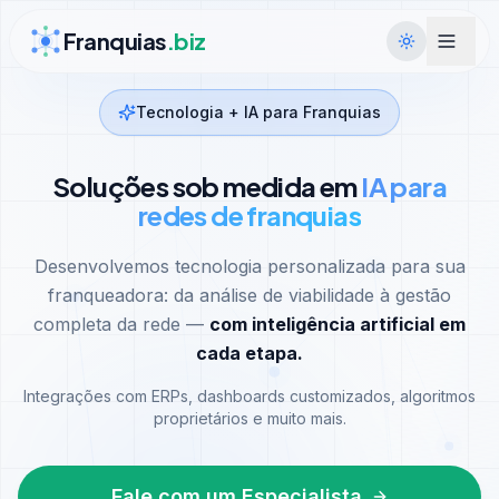
Ir para conteúdo
Franquias
.biz
Tecnologia + IA para Franquias
Soluções sob medida em
IA para
redes de franquias
Desenvolvemos tecnologia personalizada para sua
franqueadora: da análise de viabilidade à gestão
completa da rede —
com inteligência artificial em
cada etapa.
Integrações com ERPs, dashboards customizados, algoritmos
proprietários e muito mais.
Fale com um Especialista