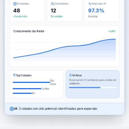
Unidades
Candidatos
Precisão IA
48
12
97.3%
+3 este mês
Em análise
Acurácia
Crescimento da Rede
+24%
Top Cidades
IA Ativa
Processando 12 candidatos para análise de
São
viabilidade...
Paulo
Curitiba
BH
IA:
3 cidades com alto potencial identificadas para expansão