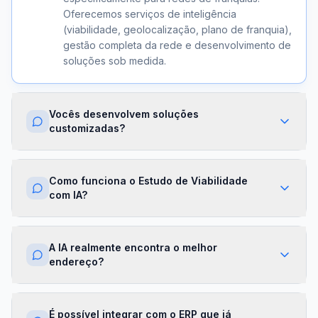
Oferecemos serviços de inteligência
(viabilidade, geolocalização, plano de franquia),
gestão completa da rede e desenvolvimento de
soluções sob medida.
Vocês desenvolvem soluções
customizadas?
Sim. Além dos módulos prontos, criamos
integrações com ERPs, dashboards exclusivos,
Como funciona o Estudo de Viabilidade
algoritmos proprietários e APIs sob demanda.
com IA?
Cada projeto é desenhado para a realidade da
sua franqueadora.
Nossa IA cruza dados de mercado,
concorrência, perfil demográfico e projeções
A IA realmente encontra o melhor
financeiras para gerar um score de viabilidade
endereço?
por região. Você recebe um relatório completo
com recomendações em minutos.
Sim. O módulo de Geolocalização cruza fluxo
de pessoas, concorrência, renda da região e
É possível integrar com o ERP que já