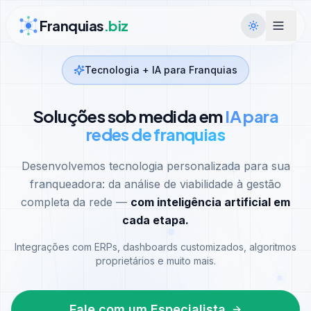
Ir para conteúdo
Franquias
.biz
Tecnologia + IA para Franquias
Soluções sob medida em
IA para
redes de franquias
Desenvolvemos tecnologia personalizada para sua
franqueadora: da análise de viabilidade à gestão
completa da rede —
com inteligência artificial em
cada etapa.
Integrações com ERPs, dashboards customizados, algoritmos
proprietários e muito mais.
Fale com um Especialista