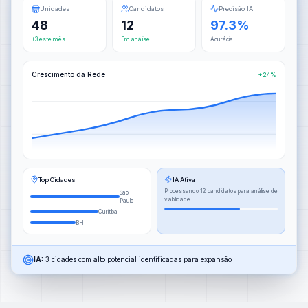
Unidades
Candidatos
Precisão IA
48
12
97.3%
+3 este mês
Em análise
Acurácia
Crescimento da Rede
+24%
Top Cidades
IA Ativa
Processando 12 candidatos para análise de
São
viabilidade...
Paulo
Curitiba
BH
IA:
3 cidades com alto potencial identificadas para expansão