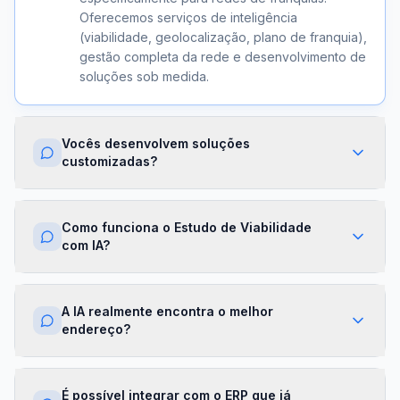
Oferecemos serviços de inteligência
(viabilidade, geolocalização, plano de franquia),
gestão completa da rede e desenvolvimento de
soluções sob medida.
Vocês desenvolvem soluções
customizadas?
Sim. Além dos módulos prontos, criamos
integrações com ERPs, dashboards exclusivos,
Como funciona o Estudo de Viabilidade
algoritmos proprietários e APIs sob demanda.
com IA?
Cada projeto é desenhado para a realidade da
sua franqueadora.
Nossa IA cruza dados de mercado,
concorrência, perfil demográfico e projeções
A IA realmente encontra o melhor
financeiras para gerar um score de viabilidade
endereço?
por região. Você recebe um relatório completo
com recomendações em minutos.
Sim. O módulo de Geolocalização cruza fluxo
de pessoas, concorrência, renda da região e
É possível integrar com o ERP que já