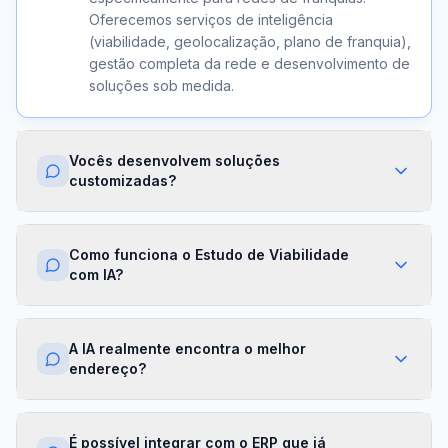
Oferecemos serviços de inteligência
(viabilidade, geolocalização, plano de franquia),
gestão completa da rede e desenvolvimento de
soluções sob medida.
Vocês desenvolvem soluções
customizadas?
Sim. Além dos módulos prontos, criamos
integrações com ERPs, dashboards exclusivos,
Como funciona o Estudo de Viabilidade
algoritmos proprietários e APIs sob demanda.
com IA?
Cada projeto é desenhado para a realidade da
sua franqueadora.
Nossa IA cruza dados de mercado,
concorrência, perfil demográfico e projeções
A IA realmente encontra o melhor
financeiras para gerar um score de viabilidade
endereço?
por região. Você recebe um relatório completo
com recomendações em minutos.
Sim. O módulo de Geolocalização cruza fluxo
de pessoas, concorrência, renda da região e
É possível integrar com o ERP que já