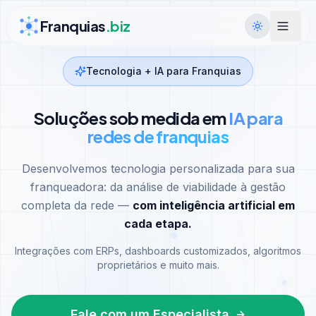
Ir para conteúdo
Franquias
.biz
Tecnologia + IA para Franquias
Soluções sob medida em
IA para
redes de franquias
Desenvolvemos tecnologia personalizada para sua
franqueadora: da análise de viabilidade à gestão
completa da rede —
com inteligência artificial em
cada etapa.
Integrações com ERPs, dashboards customizados, algoritmos
proprietários e muito mais.
Fale com um Especialista