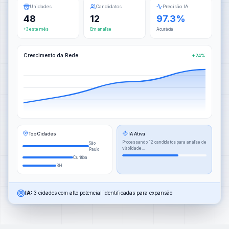
Unidades
Candidatos
Precisão IA
48
12
97.3%
+3 este mês
Em análise
Acurácia
Crescimento da Rede
+24%
Top Cidades
IA Ativa
Processando 12 candidatos para análise de
São
viabilidade...
Paulo
Curitiba
BH
IA:
3 cidades com alto potencial identificadas para expansão