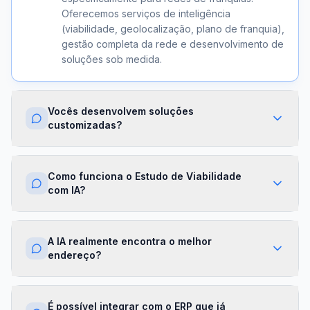
Oferecemos serviços de inteligência
(viabilidade, geolocalização, plano de franquia),
gestão completa da rede e desenvolvimento de
soluções sob medida.
Vocês desenvolvem soluções
customizadas?
Sim. Além dos módulos prontos, criamos
integrações com ERPs, dashboards exclusivos,
Como funciona o Estudo de Viabilidade
algoritmos proprietários e APIs sob demanda.
com IA?
Cada projeto é desenhado para a realidade da
sua franqueadora.
Nossa IA cruza dados de mercado,
concorrência, perfil demográfico e projeções
A IA realmente encontra o melhor
financeiras para gerar um score de viabilidade
endereço?
por região. Você recebe um relatório completo
com recomendações em minutos.
Sim. O módulo de Geolocalização cruza fluxo
de pessoas, concorrência, renda da região e
É possível integrar com o ERP que já