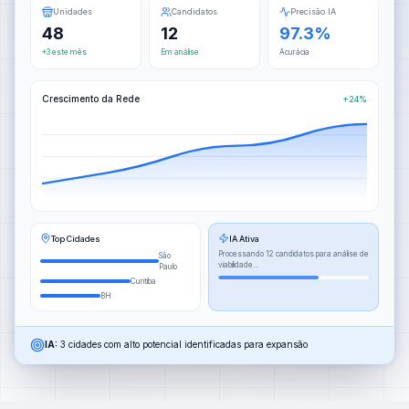
Unidades
Candidatos
Precisão IA
48
12
97.3%
+3 este mês
Em análise
Acurácia
Crescimento da Rede
+24%
Top Cidades
IA Ativa
Processando 12 candidatos para análise de
São
viabilidade...
Paulo
Curitiba
BH
IA:
3 cidades com alto potencial identificadas para expansão