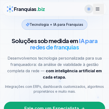
Ir para conteúdo
Franquias
.biz
Tecnologia + IA para Franquias
Soluções sob medida em
IA para
redes de franquias
Desenvolvemos tecnologia personalizada para sua
franqueadora: da análise de viabilidade à gestão
completa da rede —
com inteligência artificial em
cada etapa.
Integrações com ERPs, dashboards customizados, algoritmos
proprietários e muito mais.
Fale com um Especialista