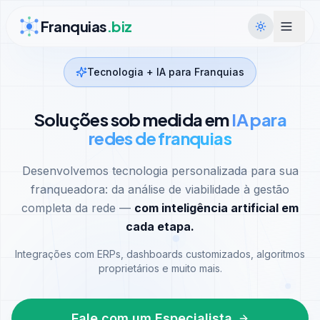
Ir para conteúdo
Franquias
.biz
Tecnologia + IA para Franquias
Soluções sob medida em
IA para
redes de franquias
Desenvolvemos tecnologia personalizada para sua
franqueadora: da análise de viabilidade à gestão
completa da rede —
com inteligência artificial em
cada etapa.
Integrações com ERPs, dashboards customizados, algoritmos
proprietários e muito mais.
Fale com um Especialista