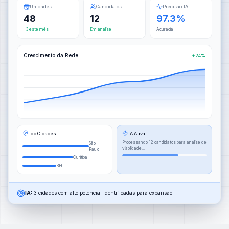
Unidades
Candidatos
Precisão IA
48
12
97.3%
+3 este mês
Em análise
Acurácia
Crescimento da Rede
+24%
Top Cidades
IA Ativa
Processando 12 candidatos para análise de
São
viabilidade...
Paulo
Curitiba
BH
IA:
3 cidades com alto potencial identificadas para expansão