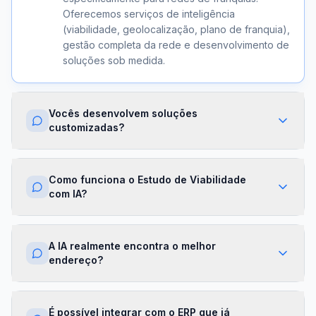
Oferecemos serviços de inteligência
(viabilidade, geolocalização, plano de franquia),
gestão completa da rede e desenvolvimento de
soluções sob medida.
Vocês desenvolvem soluções
customizadas?
Sim. Além dos módulos prontos, criamos
integrações com ERPs, dashboards exclusivos,
Como funciona o Estudo de Viabilidade
algoritmos proprietários e APIs sob demanda.
com IA?
Cada projeto é desenhado para a realidade da
sua franqueadora.
Nossa IA cruza dados de mercado,
concorrência, perfil demográfico e projeções
A IA realmente encontra o melhor
financeiras para gerar um score de viabilidade
endereço?
por região. Você recebe um relatório completo
com recomendações em minutos.
Sim. O módulo de Geolocalização cruza fluxo
de pessoas, concorrência, renda da região e
É possível integrar com o ERP que já