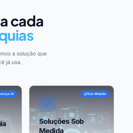
ra cada
quias
amos a solução que
ê já usa.
erviço IA
Sob Medida
Soluções Sob
ia
Medida