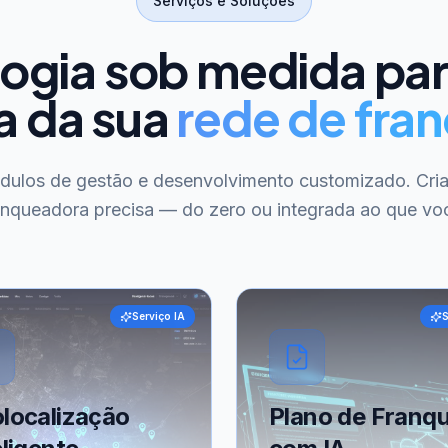
Serviços e Soluções
ogia sob medida pa
a da sua
rede de fran
ódulos de gestão e desenvolvimento customizado. Cri
anqueadora precisa — do zero ou integrada ao que voc
Serviço IA
S
localização
Plano de Franqu