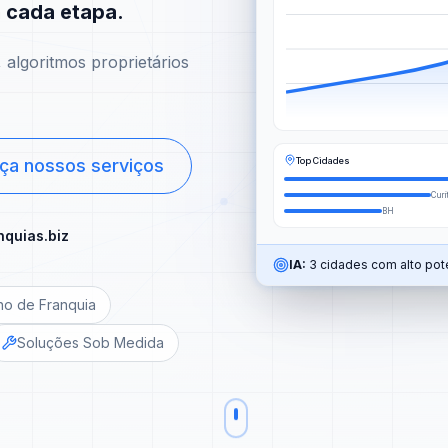
m cada etapa.
algoritmos proprietários
Top Cidades
ça nossos serviços
Curi
BH
nquias.biz
IA:
3 cidades com alto pote
no de Franquia
Soluções Sob Medida