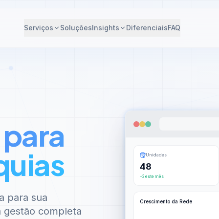
Serviços
Soluções
Insights
Diferenciais
FAQ
 para
quias
Unidades
48
+3 este mês
a para sua
Crescimento da Rede
 à gestão completa