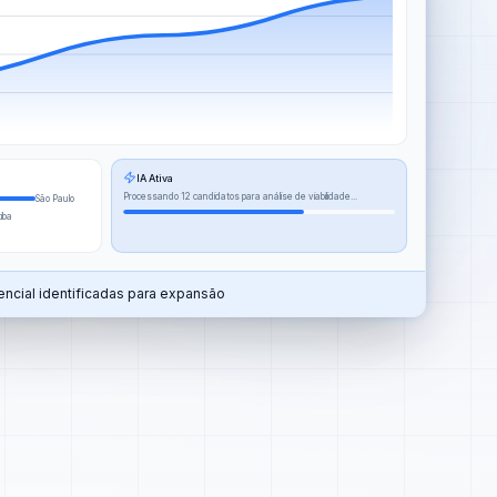
IA Ativa
Processando 12 candidatos para análise de viabilidade...
São Paulo
tiba
ncial identificadas para expansão