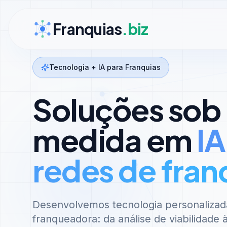
Ir para conteúdo
Franquias
.biz
Tecnologia + IA para Franquias
Soluções sob
medida em
IA
redes de fran
Desenvolvemos tecnologia personalizad
franqueadora: da análise de viabilidade