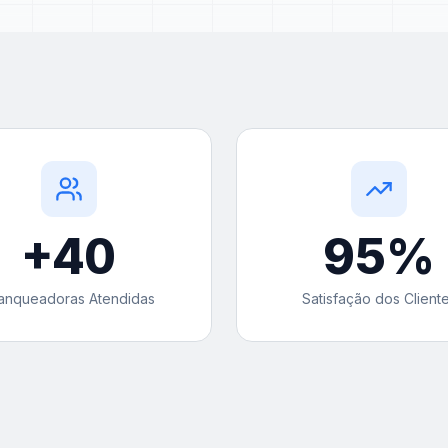
+
40
95
%
anqueadoras Atendidas
Satisfação dos Client