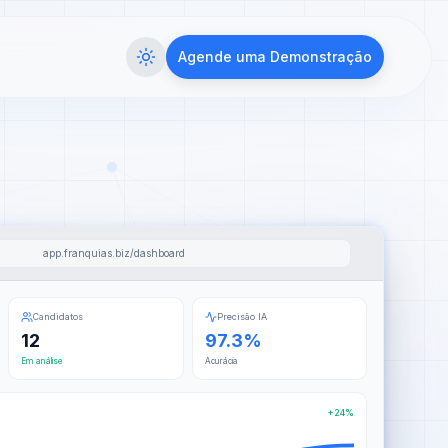
Agende uma Demonstração
app.franquias.biz/dashboard
Candidatos
Precisão IA
12
97.3%
Em análise
Acurácia
+24%