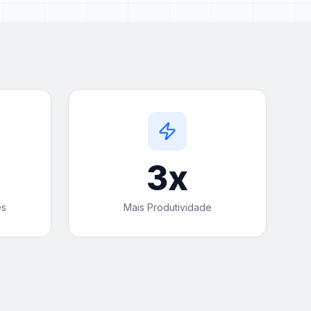
3
x
es
Mais Produtividade