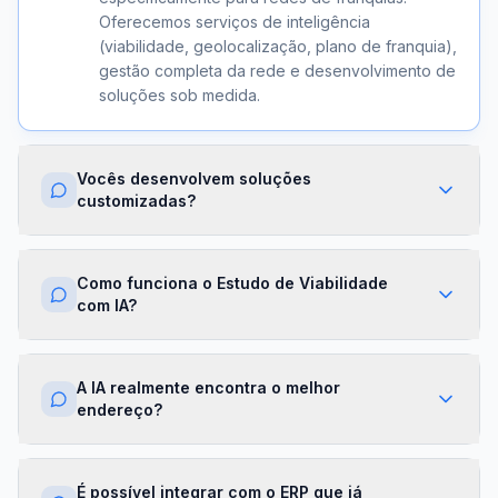
Oferecemos serviços de inteligência
(viabilidade, geolocalização, plano de franquia),
gestão completa da rede e desenvolvimento de
soluções sob medida.
Vocês desenvolvem soluções
customizadas?
Sim. Além dos módulos prontos, criamos
integrações com ERPs, dashboards exclusivos,
Como funciona o Estudo de Viabilidade
algoritmos proprietários e APIs sob demanda.
com IA?
Cada projeto é desenhado para a realidade da
sua franqueadora.
Nossa IA cruza dados de mercado,
concorrência, perfil demográfico e projeções
A IA realmente encontra o melhor
financeiras para gerar um score de viabilidade
endereço?
por região. Você recebe um relatório completo
com recomendações em minutos.
Sim. O módulo de Geolocalização cruza fluxo
de pessoas, concorrência, renda da região e
É possível integrar com o ERP que já