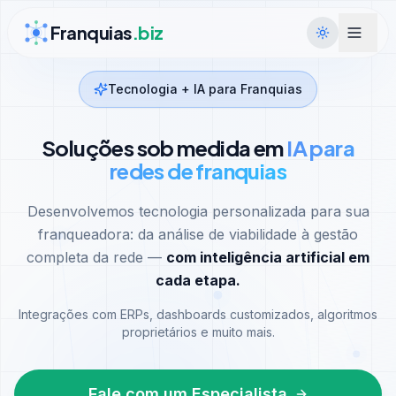
Ir para conteúdo
Franquias
.biz
Tecnologia + IA para Franquias
Soluções sob medida em
IA para
redes de franquias
Desenvolvemos tecnologia personalizada para sua
franqueadora: da análise de viabilidade à gestão
completa da rede —
com inteligência artificial em
cada etapa.
Integrações com ERPs, dashboards customizados, algoritmos
proprietários e muito mais.
Fale com um Especialista