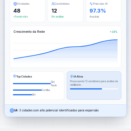
Unidades
Candidatos
Precisão IA
48
12
97.3%
+3 este mês
Em análise
Acurácia
Crescimento da Rede
+24%
Top Cidades
IA Ativa
Processando 12 candidatos para análise de
São
viabilidade...
Paulo
Curitiba
BH
IA:
3 cidades com alto potencial identificadas para expansão