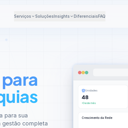
Serviços
Soluções
Insights
Diferenciais
FAQ
 para
quias
Unidades
48
+3 este mês
a para sua
Crescimento da Rede
 à gestão completa