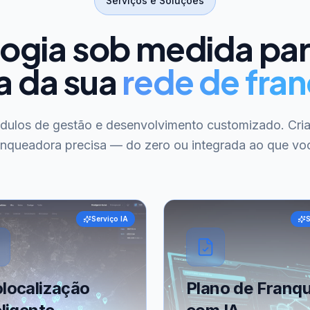
Serviços e Soluções
ogia sob medida pa
a da sua
rede de fran
ódulos de gestão e desenvolvimento customizado. Cri
anqueadora precisa — do zero ou integrada ao que voc
Serviço IA
S
localização
Plano de Franqu