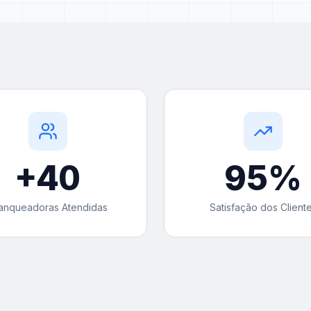
+
40
95
%
anqueadoras Atendidas
Satisfação dos Client