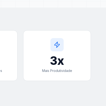
3
x
es
Mais Produtividade