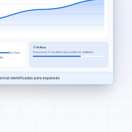
IA Ativa
Processando 12 candidatos para análise de viabilidade...
São Paulo
tiba
ncial identificadas para expansão