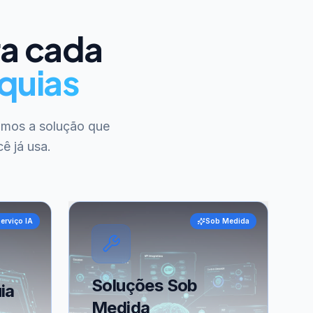
ra cada
quias
amos a solução que
ê já usa.
erviço IA
Sob Medida
Soluções Sob
ia
Medida