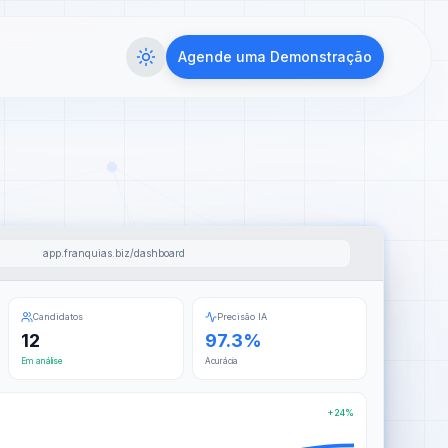
Agende uma Demonstração
app.franquias.biz/dashboard
Candidatos
Precisão IA
12
97.3%
Em análise
Acurácia
+24%