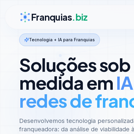
Ir para conteúdo
Franquias
.biz
Tecnologia + IA para Franquias
Soluções sob
medida em
IA
redes de fran
Desenvolvemos tecnologia personalizad
franqueadora: da análise de viabilidade