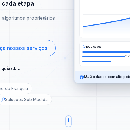
m cada etapa.
algoritmos proprietários
Top Cidades
ça nossos serviços
Curi
BH
nquias.biz
IA:
3 cidades com alto pote
no de Franquia
Soluções Sob Medida