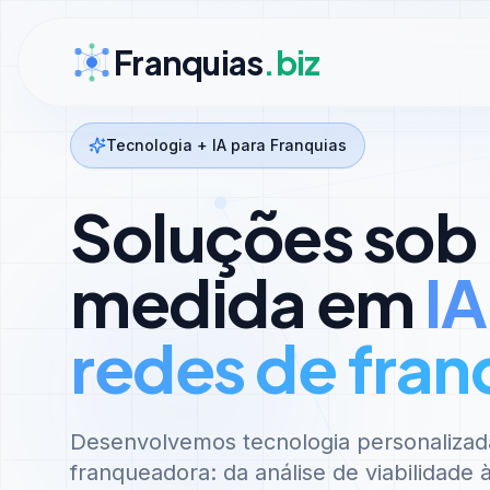
Ir para conteúdo
Franquias
.biz
Tecnologia + IA para Franquias
Soluções sob
medida em
IA
redes de fran
Desenvolvemos tecnologia personalizad
franqueadora: da análise de viabilidade