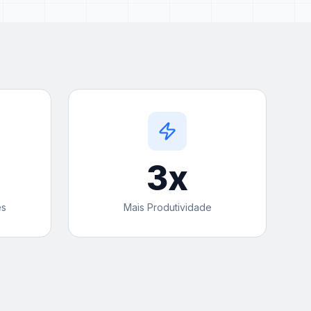
3
x
es
Mais Produtividade