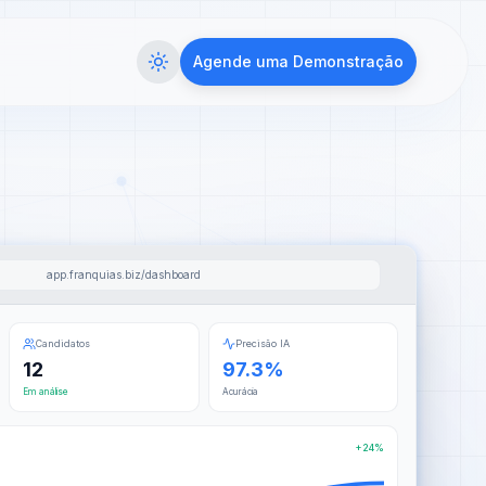
Agende uma Demonstração
app.franquias.biz/dashboard
Candidatos
Precisão IA
12
97.3%
Em análise
Acurácia
+24%