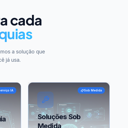
ra cada
quias
amos a solução que
ê já usa.
erviço IA
Sob Medida
Soluções Sob
ia
Medida