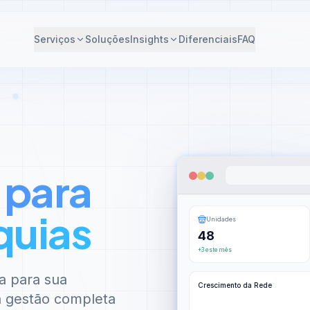
Serviços
Soluções
Insights
Diferenciais
FAQ
 para
quias
Unidades
48
+3 este mês
a para sua
Crescimento da Rede
 à gestão completa