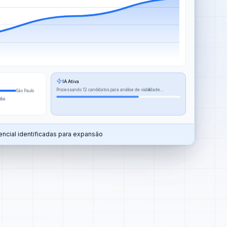
IA Ativa
Processando 12 candidatos para análise de viabilidade...
São Paulo
tiba
ncial identificadas para expansão