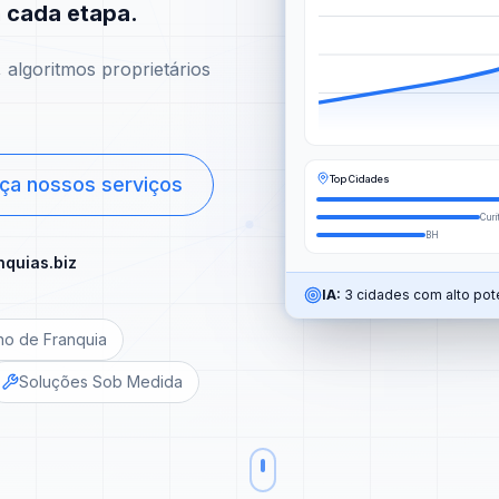
m cada etapa.
algoritmos proprietários
Top Cidades
ça nossos serviços
Curi
BH
nquias.biz
IA:
3 cidades com alto pote
no de Franquia
Soluções Sob Medida