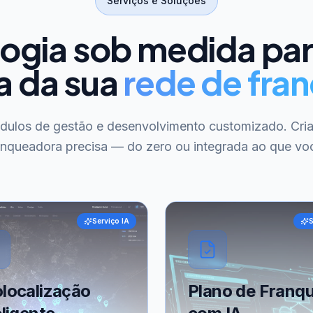
Serviços e Soluções
ogia sob medida pa
a da sua
rede de fran
ódulos de gestão e desenvolvimento customizado. Cri
anqueadora precisa — do zero ou integrada ao que voc
Serviço IA
S
localização
Plano de Franqu