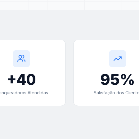
+
40
95
%
anqueadoras Atendidas
Satisfação dos Client