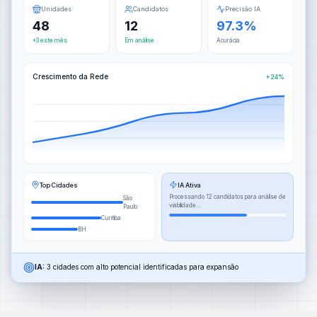
Unidades
Candidatos
Precisão IA
48
12
97.3%
+3 este mês
Em análise
Acurácia
Crescimento da Rede
+24%
Top Cidades
IA Ativa
Processando 12 candidatos para análise de
São
viabilidade...
Paulo
Curitiba
BH
IA:
3 cidades com alto potencial identificadas para expansão