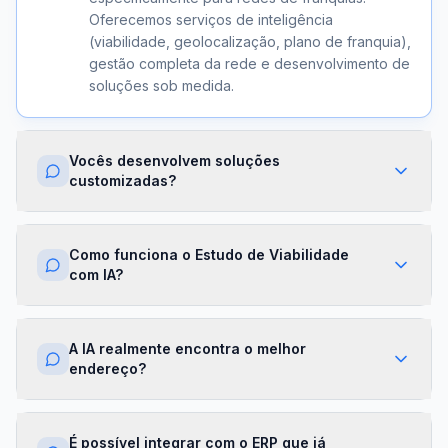
Oferecemos serviços de inteligência
(viabilidade, geolocalização, plano de franquia),
gestão completa da rede e desenvolvimento de
soluções sob medida.
Vocês desenvolvem soluções
customizadas?
Sim. Além dos módulos prontos, criamos
integrações com ERPs, dashboards exclusivos,
Como funciona o Estudo de Viabilidade
algoritmos proprietários e APIs sob demanda.
com IA?
Cada projeto é desenhado para a realidade da
sua franqueadora.
Nossa IA cruza dados de mercado,
concorrência, perfil demográfico e projeções
A IA realmente encontra o melhor
financeiras para gerar um score de viabilidade
endereço?
por região. Você recebe um relatório completo
com recomendações em minutos.
Sim. O módulo de Geolocalização cruza fluxo
de pessoas, concorrência, renda da região e
É possível integrar com o ERP que já