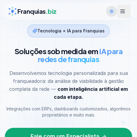
Ir para conteúdo
Franquias
.biz
Tecnologia + IA para Franquias
Soluções sob medida em
IA para
redes de franquias
Desenvolvemos tecnologia personalizada para sua
franqueadora: da análise de viabilidade à gestão
completa da rede —
com inteligência artificial em
cada etapa.
Integrações com ERPs, dashboards customizados, algoritmos
proprietários e muito mais.
Fale com um Especialista