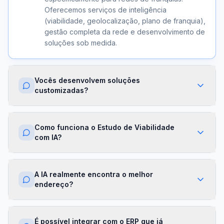
Oferecemos serviços de inteligência
(viabilidade, geolocalização, plano de franquia),
gestão completa da rede e desenvolvimento de
soluções sob medida.
Vocês desenvolvem soluções
customizadas?
Sim. Além dos módulos prontos, criamos
integrações com ERPs, dashboards exclusivos,
Como funciona o Estudo de Viabilidade
algoritmos proprietários e APIs sob demanda.
com IA?
Cada projeto é desenhado para a realidade da
sua franqueadora.
Nossa IA cruza dados de mercado,
concorrência, perfil demográfico e projeções
A IA realmente encontra o melhor
financeiras para gerar um score de viabilidade
endereço?
por região. Você recebe um relatório completo
com recomendações em minutos.
Sim. O módulo de Geolocalização cruza fluxo
de pessoas, concorrência, renda da região e
É possível integrar com o ERP que já