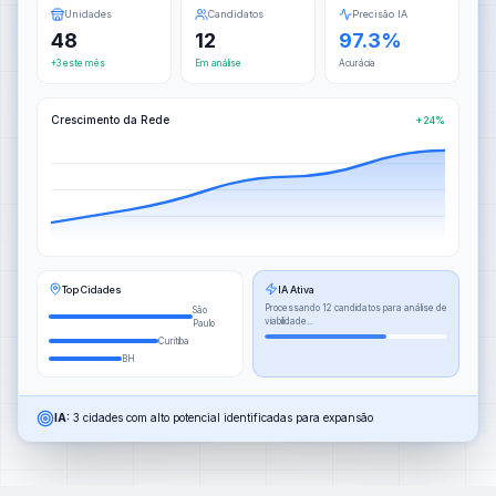
Unidades
Candidatos
Precisão IA
48
12
97.3%
+3 este mês
Em análise
Acurácia
Crescimento da Rede
+24%
Top Cidades
IA Ativa
Processando 12 candidatos para análise de
São
viabilidade...
Paulo
Curitiba
BH
IA:
3 cidades com alto potencial identificadas para expansão