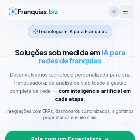
Ir para conteúdo
Franquias
.biz
Tecnologia + IA para Franquias
Soluções sob medida em
IA para
redes de franquias
Desenvolvemos tecnologia personalizada para sua
franqueadora: da análise de viabilidade à gestão
completa da rede —
com inteligência artificial em
cada etapa.
Integrações com ERPs, dashboards customizados, algoritmos
proprietários e muito mais.
Fale com um Especialista